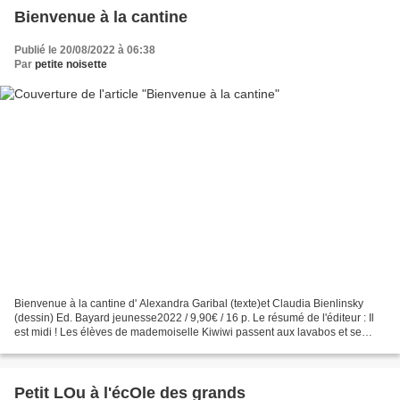
Bienvenue à la cantine
Publié le 20/08/2022 à 06:38
Par
petite noisette
Bienvenue à la cantine d' Alexandra Garibal (texte)et Claudia Bienlinsky
(dessin) Ed. Bayard jeunesse2022 / 9,90€ / 16 p. Le résumé de l'éditeur : Il
est midi ! Les élèves de mademoiselle Kiwiwi passent aux lavabos et se
dirigent vers la cantine. Mais...
Petit LOu à l'écOle des grands