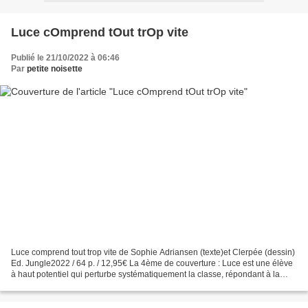
Luce cOmprend tOut trOp vite
Publié le 21/10/2022 à 06:46
Par
petite noisette
Luce comprend tout trop vite de Sophie Adriansen (texte)et Clerpée (dessin)
Ed. Jungle2022 / 64 p. / 12,95€ La 4ème de couverture : Luce est une élève
à haut potentiel qui perturbe systématiquement la classe, répondant à la
place des autres, lisant à...