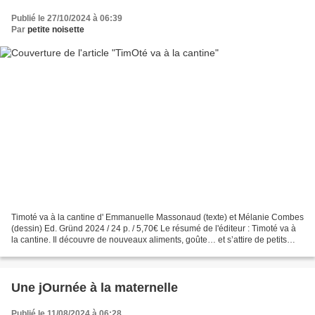
Publié le 27/10/2024 à 06:39
Par
petite noisette
Timoté va à la cantine d' Emmanuelle Massonaud (texte) et Mélanie Combes
(dessin) Ed. Gründ 2024 / 24 p. / 5,70€ Le résumé de l'éditeur : Timoté va à
la cantine. Il découvre de nouveaux aliments, goûte… et s’attire de petits
ennuis en commençant une bataille...
Une jOurnée à la maternelle
Publié le 11/08/2024 à 06:28