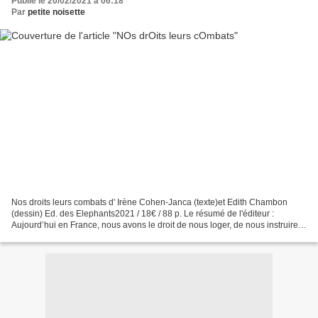
Publié le 20/02/2021 à 06:18
Par
petite noisette
Nos droits leurs combats d' Irène Cohen-Janca (texte)et Edith Chambon
(dessin) Ed. des Elephants2021 / 18€ / 88 p. Le résumé de l'éditeur :
Aujourd’hui en France, nous avons le droit de nous loger, de nous instruire,
de faire la grève, de manifester,...