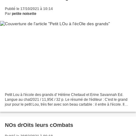
Publié le 17/10/2021 à 10:14
Par
petite noisette
Petit Lou à l'école des grands d' Hélène Chetaud et Erine Savannah Ed.
Langue au chat2021 / 11,95€ / 32 p. Le résumé de l'éditeur : C'est le grand
jour pour le petit Lou, très fier avec son beau cartable : il entre à l'école. Il
découvre ses nouveaux...
NOs drOits leurs cOmbats