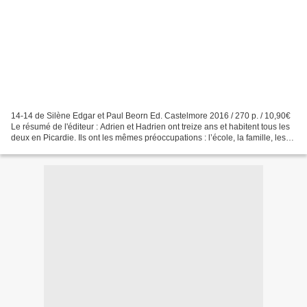
14-14 de Silène Edgar et Paul Beorn Ed. Castelmore 2016 / 270 p. / 10,90€
Le résumé de l'éditeur : Adrien et Hadrien ont treize ans et habitent tous les
deux en Picardie. Ils ont les mêmes préoccupations : l’école, la famille, les
filles… Une seule chose...