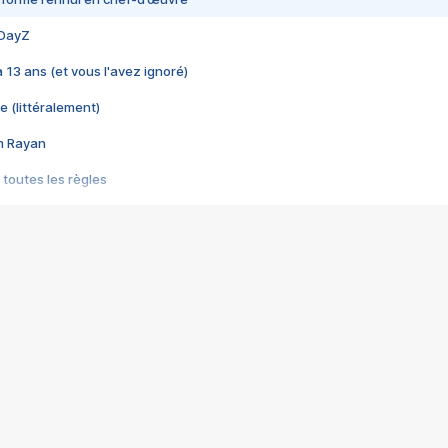
 DayZ
 a 13 ans (et vous l'avez ignoré)
e (littéralement)
im Rayan
 toutes les règles
s les jeux vidéo
us choquant de Rockstar ? - Le scandale BULLY
e plus moche de Steam
du RÊVE tourne au CAUCHEMAR
pendant 8 heures
it… à tort
umiliés par un jeu vidéo