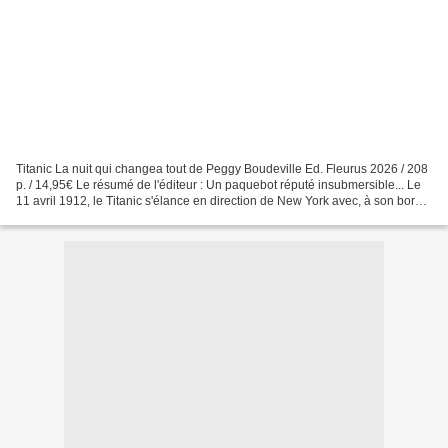
Titanic La nuit qui changea tout de Peggy Boudeville Ed. Fleurus 2026 / 208
p. / 14,95€ Le résumé de l'éditeur : Un paquebot réputé insubmersible... Le
11 avril 1912, le Titanic s'élance en direction de New York avec, à son bord,
plus de deux mille personnes....