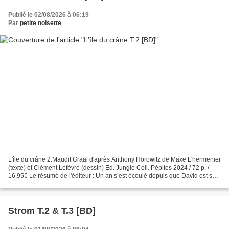
Publié le 02/08/2026 à 06:19
Par
petite noisette
L'île du crâne 2.Maudit Graal d'après Anthony Horowitz de Maxe L'hermenier
(texte) et Clément Lefèvre (dessin) Ed. Jungle Coll. Pépites 2024 / 72 p. /
16,95€ Le résumé de l'éditeur : Un an s’est écoulé depuis que David est sur
l’île du Crâne. Devenu meilleur...
Strom T.2 & T.3 [BD]