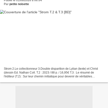
Publié le 01/08/2026 à 06:04
Par
petite noisette
Strom 2.Le collectionneur 3.Double disparition de Lylian (texte) et Christ
(dessin Ed. Nathan Coll. T.2 : 2023 / 88 p. / 16,95€ T.3 : Le résumé de
l'éditeur (T.2) : Sur leur chemin initiatique pour devenir de véritables
Chevaliers de l’Insolite, les jumeaux...