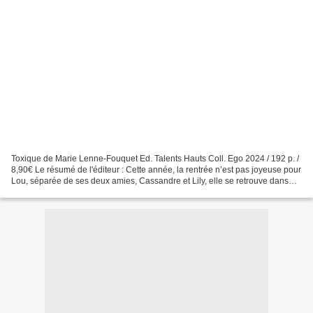
Toxique de Marie Lenne-Fouquet Ed. Talents Hauts Coll. Ego 2024 / 192 p. /
8,90€ Le résumé de l'éditeur : Cette année, la rentrée n’est pas joyeuse pour
Lou, séparée de ses deux amies, Cassandre et Lily, elle se retrouve dans
une classe où elle n’a ni...