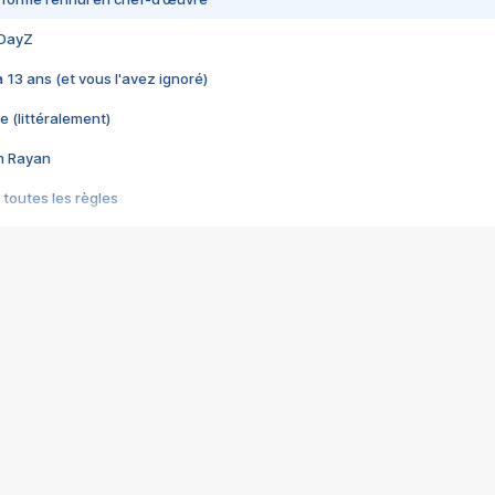
 DayZ
 a 13 ans (et vous l'avez ignoré)
e (littéralement)
im Rayan
 toutes les règles
s les jeux vidéo
us choquant de Rockstar ? - Le scandale BULLY
e plus moche de Steam
du RÊVE tourne au CAUCHEMAR
pendant 8 heures
it… à tort
umiliés par un jeu vidéo