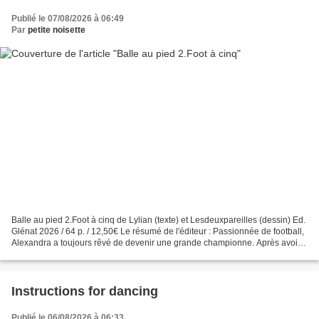
Publié le 07/08/2026 à 06:49
Par
petite noisette
Balle au pied 2.Foot à cinq de Lylian (texte) et Lesdeuxpareilles (dessin) Ed.
Glénat 2026 / 64 p. / 12,50€ Le résumé de l'éditeur : Passionnée de football,
Alexandra a toujours rêvé de devenir une grande championne. Après avoir
perdu une jambe suite...
Instructions for dancing
Publié le 06/08/2026 à 06:33