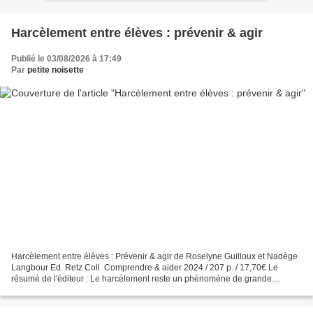
Harcèlement entre élèves : prévenir & agir
Publié le 03/08/2026 à 17:49
Par
petite noisette
Harcèlement entre élèves : Prévenir & agir de Roselyne Guilloux et Nadège
Langbour Ed. Retz Coll. Comprendre & aider 2024 / 207 p. / 17,70€ Le
résumé de l'éditeur : Le harcèlement reste un phénomène de grande
ampleur puisque 10% des enfants de cycle 3...