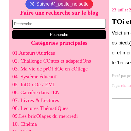
Suivre @_petite_noisette
23 juillet
Faire une recherche sur le blog
TOi e
Voici un
Catégories principales
es pieds)
01.Auteurs/Autrices
oi et mo
02. Challenge COntes et adaptatiOns
le 1er s
03. Ma vie de prOf dOc en cOllège
Posté par pe
04. Système éducatif
05. InfO dOc / EMI
Tags:
chans
06. Carrière dans l'EN
07. Livres & Lectures
08. Lectures ThématiQues
09.Les bricOlages du mercredi
10. Cinéma