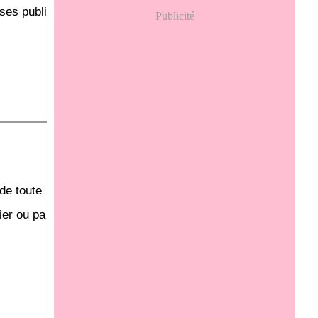
 ses publi
Publicité
de toute
ier ou pa