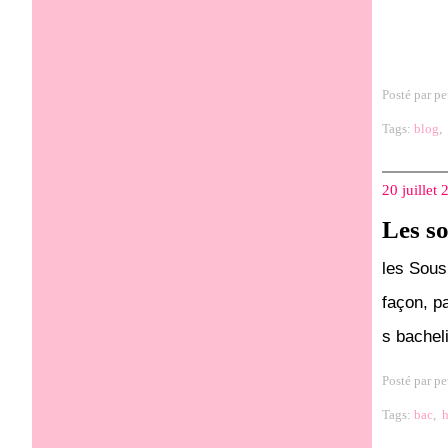
Posté par pe
Tags:
blog
,
20 juillet
Les s
les Sous
façon, p
s bachel
Posté par pe
Tags:
bac
,