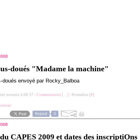
 2008
ous-doués "Madame la machine"
s-doués envoyé par Rocky_Balboa
tite noisette à 08:57 -
Commentaires [
…
]
- Permalien [
#
]
humour
Repost
0
 2008
 du CAPES 2009 et dates des inscriptiOns