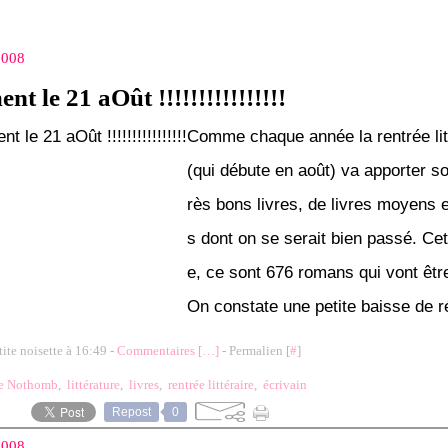
 2008
nt le 21 aOût !!!!!!!!!!!!!!!!
Comme chaque année la rentrée lit
(qui débute en août) va apporter so
rès bons livres, de livres moyens e
s dont on se serait bien passé. Ce
e, ce sont 676 romans qui vont être
On constate une petite baisse de r
tite noisette à 16:49 -
Commentaires [
…
]
- Permalien [
#
]
e Nothomb
,
littérature
,
livres
,
rentrée littéraire
,
écrivain
Repost
0
 2008