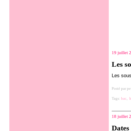
19 juillet
Les s
Les sou
Posté par pe
Tags:
bac
,
18 juillet
Dates