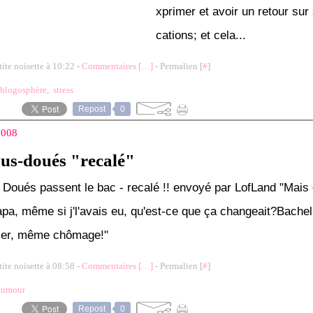
xprimer et avoir un retour sur
cations; et cela...
tite noisette à 10:22 -
Commentaires [
…
]
- Permalien [
#
]
blogosphère
,
stress
Repost
0
 2008
ous-doués "recalé"
 Doués passent le bac - recalé !! envoyé par LofLand "Mais 
apa, même si j'l'avais eu, qu'est-ce que ça changeait?Bachel
ier, même chômage!"
tite noisette à 08:58 -
Commentaires [
…
]
- Permalien [
#
]
humour
Repost
0