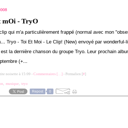
 2008
t mOi - TryO
 clip qui m'a particulièrement frappé (normal avec mon "obse
... Tryo - Toi Et Moi - Le Clip! (New) envoyé par wonderful-l
i est la dernière chanson du groupe Tryo. Leur prochain albu
eptembre (+...
tite noisette à 15:09 -
Commentaires [
…
]
- Permalien [
#
]
on
,
musique
,
tryo
Repost
0