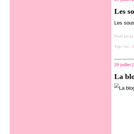
Les s
Les sous
Posté par pe
Tags:
bac
,
20 juillet
La bl