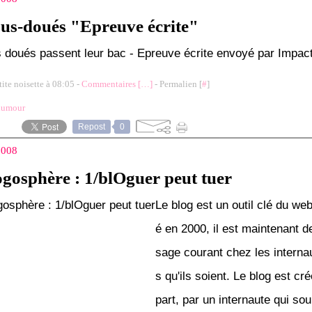
ous-doués "Epreuve écrite"
 doués passent leur bac - Epreuve écrite envoyé par Impac
tite noisette à 08:05 -
Commentaires [
…
]
- Permalien [
#
]
humour
Repost
0
 2008
ogosphère : 1/blOguer peut tuer
Le blog est un outil clé du we
é en 2000, il est maintenant d
sage courant chez les interna
s qu'ils soient. Le blog est cr
part, par un internaute qui sou