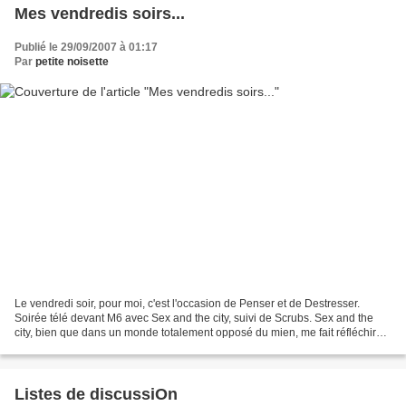
Mes vendredis soirs...
Publié le 29/09/2007 à 01:17
Par
petite noisette
Le vendredi soir, pour moi, c'est l'occasion de Penser et de Destresser.
Soirée télé devant M6 avec Sex and the city, suivi de Scrubs. Sex and the
city, bien que dans un monde totalement opposé du mien, me fait réfléchir
grâce à ses reflexions philosophiques...
Listes de discussiOn