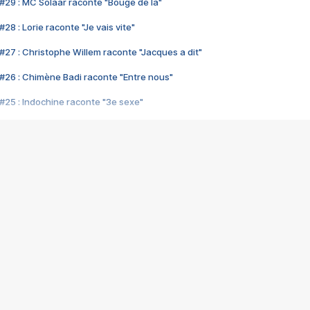
#29 : MC Solaar raconte "Bouge de là"
28 : Lorie raconte "Je vais vite"
#27 : Christophe Willem raconte "Jacques a dit"
#26 : Chimène Badi raconte "Entre nous"
#25 : Indochine raconte "3e sexe"
#24 : Zaho raconte "C'est chelou"
#23 : Patrick Bruel raconte "Au café des délices"
#22 : Kyo raconte "Le chemin"
#21 : Nolwenn Leroy raconte "Cassé"
#20 : Patrick Hernandez raconte "Born to be alive"
#19 : Lorie raconte "Près de moi"
#18 : Michael Jones raconte "A nos actes manqués" (avec Jean-Jacque
#17 : Khaled raconte "Aïcha"