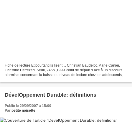
Fiche de lecture Et pourtant ils lisent.... Christian Baudelot, Marie Cartier,
Christine Detrezed. Seuil, 246p.,1999 Point de départ :Face à un discours
alarmiste concernant la baisse du niveau de lecture chez les adolescents,
ainsi que le désintérêt...
DévelOppement Durable: définitions
Publié le 29/09/2007 à 15:00
Par
petite noisette