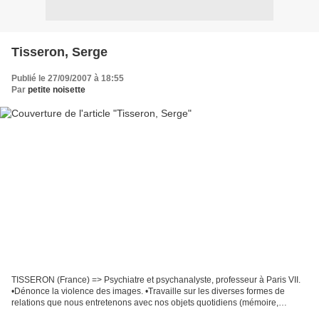
Tisseron, Serge
Publié le 27/09/2007 à 18:55
Par
petite noisette
TISSERON (France) => Psychiatre et psychanalyste, professeur à Paris VII.
•Dénonce la violence des images. •Travaille sur les diverses formes de
relations que nous entretenons avec nos objets quotidiens (mémoire,
secrets…) •Chargé par le Ministère de...