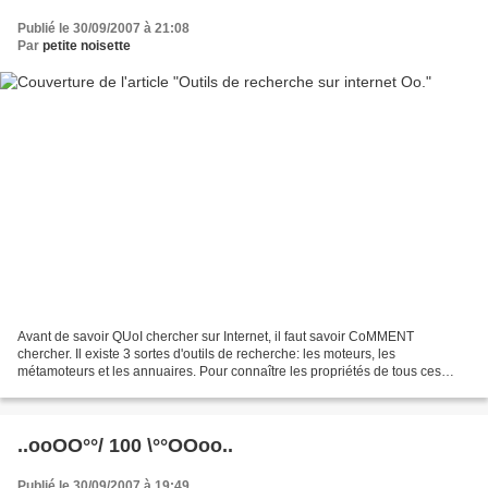
Publié le 30/09/2007 à 21:08
Par
petite noisette
Avant de savoir QUoI chercher sur Internet, il faut savoir CoMMENT
chercher. Il existe 3 sortes d'outils de recherche: les moteurs, les
métamoteurs et les annuaires. Pour connaître les propriétés de tous ces
outils, Abondance est le site indispensable....
..ooOO°°/ 100 \°°OOoo..
Publié le 30/09/2007 à 19:49