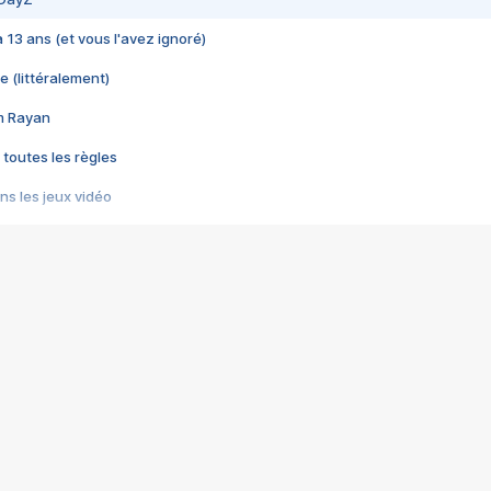
 a 13 ans (et vous l'avez ignoré)
e (littéralement)
im Rayan
 toutes les règles
s les jeux vidéo
us choquant de Rockstar ? - Le scandale BULLY
e plus moche de Steam
du RÊVE tourne au CAUCHEMAR
pendant 8 heures
it… à tort
umiliés par un jeu vidéo
ire - Final Fantasy 8