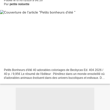
Publié le 07/07/2026 à 06:10
Par
petite noisette
Petits Bonheurs d'été 40 adorables coloriages de Beckycas Ed. 404 2026 /
40 p. / 9,95€ Le résumé de l'éditeur : Pénétrez dans un monde ensoleillé où
d'adorables animaux évoluent dans des univers bucoliques et estivaux. Du
petit chaton randonnant dans...