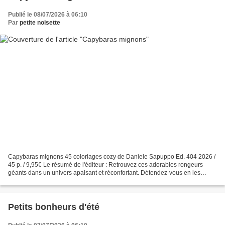
Publié le 08/07/2026 à 06:10
Par
petite noisette
Capybaras mignons 45 coloriages cozy de Daniele Sapuppo Ed. 404 2026 /
45 p. / 9,95€ Le résumé de l'éditeur : Retrouvez ces adorables rongeurs
géants dans un univers apaisant et réconfortant. Détendez-vous en les
coloriant dans des scènes cosy et cocooning...
Petits bonheurs d'été