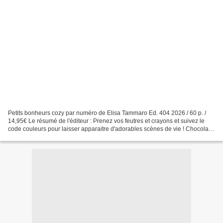
Petits bonheurs cozy par numéro de Elisa Tammaro Ed. 404 2026 / 60 p. /
14,95€ Le résumé de l'éditeur : Prenez vos feutres et crayons et suivez le
code couleurs pour laisser apparaitre d'adorables scènes de vie ! Chocolat
chaud au coin du feu, jardin...