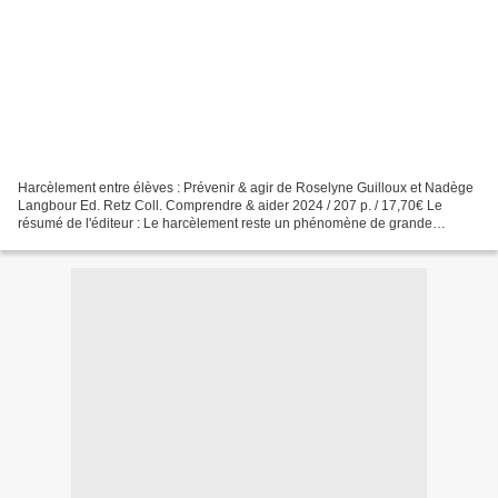
Harcèlement entre élèves : Prévenir & agir de Roselyne Guilloux et Nadège
Langbour Ed. Retz Coll. Comprendre & aider 2024 / 207 p. / 17,70€ Le
résumé de l'éditeur : Le harcèlement reste un phénomène de grande
ampleur puisque 10% des enfants de cycle 3...