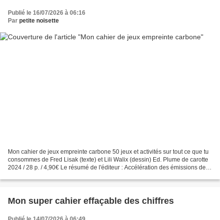
Publié le 16/07/2026 à 06:16
Par
petite noisette
Mon cahier de jeux empreinte carbone 50 jeux et activités sur tout ce que tu
consommes de Fred Lisak (texte) et Lili Walix (dessin) Ed. Plume de carotte
2024 / 28 p. / 4,90€ Le résumé de l'éditeur : Accélération des émissions de
gaz à effet de serre et...
Mon super cahier effaçable des chiffres
Publié le 14/07/2026 à 06:49