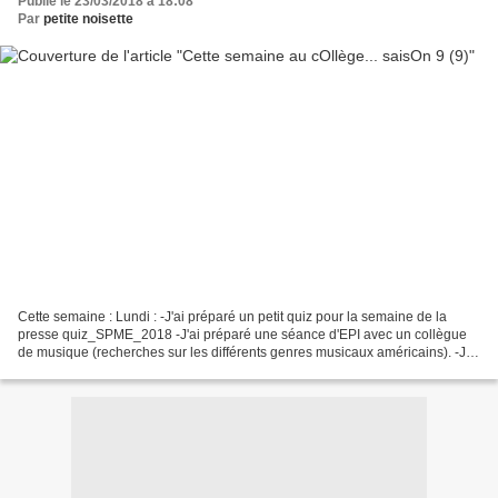
Publié le 23/03/2018 à 18:08
Par
petite noisette
Cette semaine : Lundi : -J'ai préparé un petit quiz pour la semaine de la
presse quiz_SPME_2018 -J'ai préparé une séance d'EPI avec un collègue
de musique (recherches sur les différents genres musicaux américains). -J'ai
préparé une séance EMI/maths -J'ai...