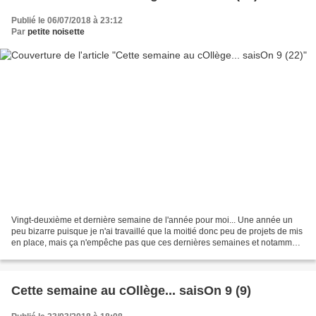
Publié le 06/07/2018 à 23:12
Par
petite noisette
Vingt-deuxième et dernière semaine de l'année pour moi... Une année un
peu bizarre puisque je n'ai travaillé que la moitié donc peu de projets de mis
en place, mais ça n'empêche pas que ces dernières semaines et notamment
ces derniers jours ont été très...
Cette semaine au cOllège... saisOn 9 (9)