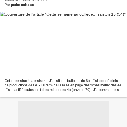
Publié le 21/06/2024 à 15:11
Par
petite noisette
Cette semaine à la maison : -J'ai fait des bulletins de 6è. -J'ai corrigé plein
de productions de 6è. -J'ai terminé la mise en page des fiches métier des 4è.
-J'ai plastifié toutes les fiches métier des 4è (environ 70). -J'ai commencé à
couper/plastifier...