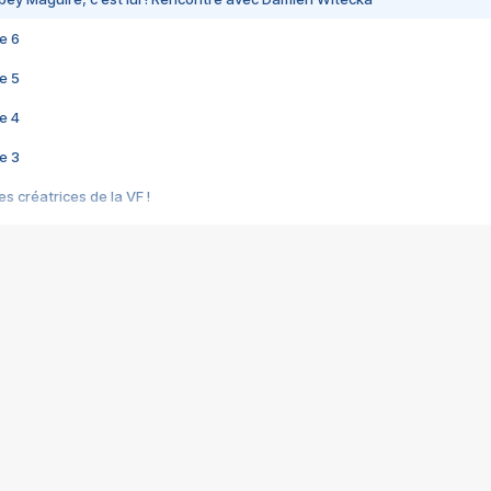
e 6
e 5
e 4
e 3
s créatrices de la VF !
e 2
e 1
e Mektoub My Love arrive enfin ! Rencontre avec Shaïn Boumedine et Sal
i : après Toni en famille
elle réalise le bouleversant Dites lui que je l'aime
ais ! Rencontre autour de Vie privée de Rebecca Zlotowski
 de Marguerite, Grave... Rencontre avec Ella Rumpf