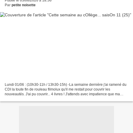
Publié le 05/06/2020 à 18:50
Par
petite noisette
Lundi 01/06 : (10h30-11h / 13h30-15h) -La semaine dernière j'ai ramené du
CDI la toute fin de rouleau filmolux qu'il me restait pour couvrir les
nouveautés. J'ai pu couvrir... 4 livres ! J'attends avec impatience que ma
commande de filmolux passée avant...