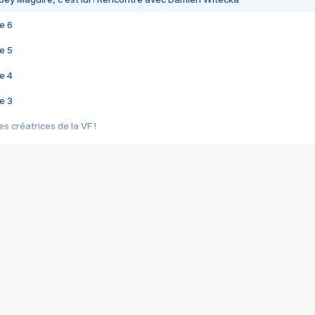
e 6
e 5
e 4
e 3
s créatrices de la VF !
e 2
e 1
e Mektoub My Love arrive enfin ! Rencontre avec Shaïn Boumedine et Sal
i : après Toni en famille
elle réalise le bouleversant Dites lui que je l'aime
ais ! Rencontre autour de Vie privée de Rebecca Zlotowski
 de Marguerite, Grave... Rencontre avec Ella Rumpf