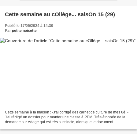
Cette semaine au cOllège... saisOn 15 (29)
Publié le 17/05/2024 à 14:30
Par
petite noisette
Cette semaine à la maison : -J'ai corrigé des carnet de culture de mes 6è. -
J'ai rédigé un dossier pour monter une classe à PEM. Très étonnée de la
demande sur Adage qui est très succincte, alors que le document
d'accompagnement demande de préparer beaucoup...