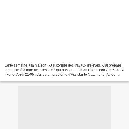
Cette semaine à la maison : -J'ai corrigé des travaux d'élèves. -J'ai préparé
une activité à faire avec les CM2 qui passeront 1h au CDI. Lundi 20/05/2024
: Ferié Mardi 21/05 : J'ai eu un problème d'Assistante Maternelle, j'ai dû
rester garder Nano le...