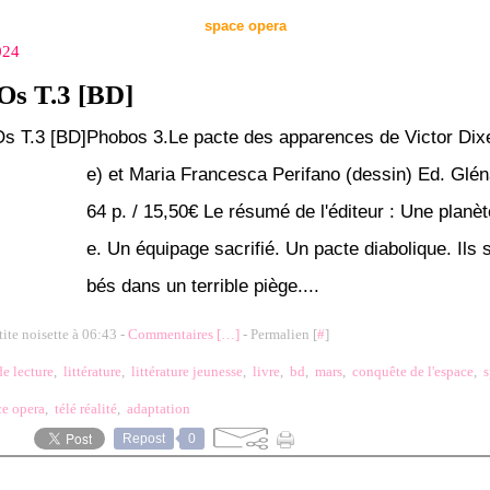
space opera
024
s T.3 [BD]
Phobos 3.Le pacte des apparences de Victor Dixe
e) et Maria Francesca Perifano (dessin) Ed. Glén
64 p. / 15,50€ Le résumé de l'éditeur : Une planèt
e. Un équipage sacrifié. Un pacte diabolique. Ils 
bés dans un terrible piège....
tite noisette à 06:43 -
Commentaires [
…
]
- Permalien [
#
]
de lecture
,
littérature
,
littérature jeunesse
,
livre
,
bd
,
mars
,
conquête de l'espace
,
ce opera
,
télé réalité
,
adaptation
Repost
0