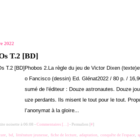
re 2022
s T.2 [BD]
Phobos 2.La règle du jeu de Victor Dixen (texte)
o Fancisco (dessin) Ed. Glénat2022 / 80 p. / 16,9
sumé de l'éditeur : Douze astronautes. Douze jo
uze perdants. Ils misent le tout pour le tout. Pro
l’anonymat à la gloire...
tite noisette à 06:08 -
Commentaires [
…
]
- Permalien [
#
]
ture
,
bd
,
littérature jeunesse
,
fiche de lecture
,
adaptation
,
conquête de l'espace
,
s