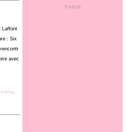
Publicité
 Laffont
re : Six
 rencontr
toire avec
ed dating
,