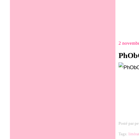
2 novemb
PhObO
Posté par pe
Tags:
littéra