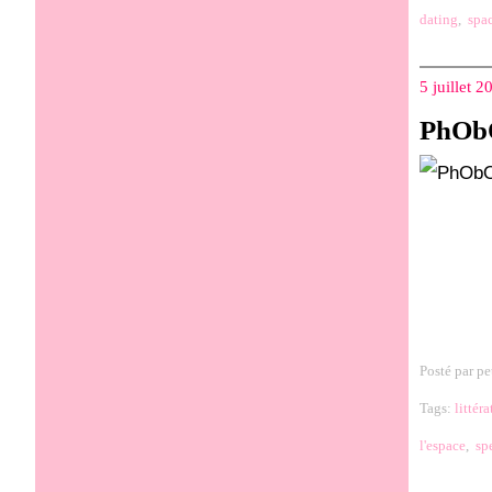
dating
,
spa
5 juillet 2
PhObO
Posté par pe
Tags:
littéra
l'espace
,
sp