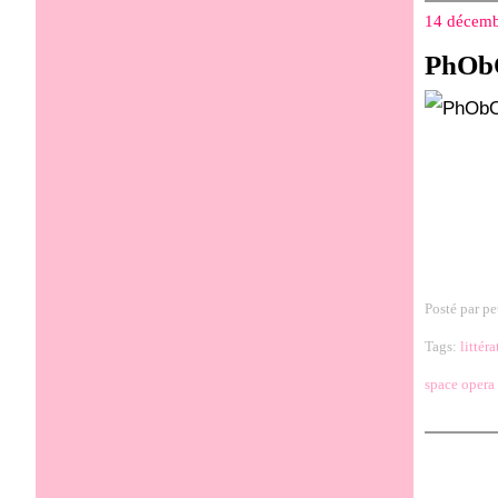
14 décemb
PhObO
Posté par pe
Tags:
littéra
space opera