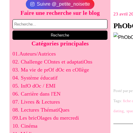
Suivre @_petite_noisette
Faire une recherche sur le blog
23 avril 2
PhObO
Catégories principales
01.Auteurs/Autrices
02. Challenge COntes et adaptatiOns
03. Ma vie de prOf dOc en cOllège
04. Système éducatif
05. InfO dOc / EMI
Posté par pe
06. Carrière dans l'EN
Tags:
fiche 
07. Livres & Lectures
08. Lectures ThématiQues
dating
,
spa
09.Les bricOlages du mercredi
10. Cinéma