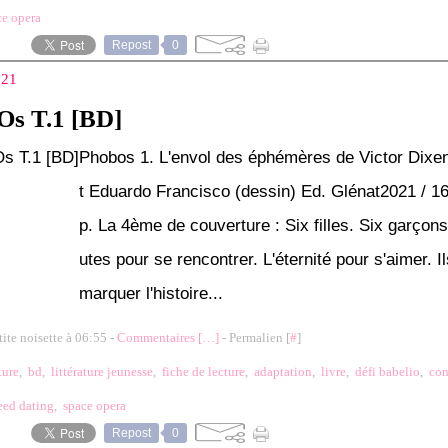
ce opera
Repost
0
021
s T.1 [BD]
Phobos 1. L'envol des éphémères de Victor Dixen
t Eduardo Francisco (dessin) Ed. Glénat2021 / 16
p. La 4ème de couverture : Six filles. Six garçons
utes pour se rencontrer. L'éternité pour s'aimer. I
marquer l'histoire...
tite noisette à 06:55 -
Commentaires [
…
]
- Permalien [
#
]
ture
,
bd
,
littérature jeunesse
,
fiche de lecture
,
adaptation
,
livre
,
défi babelio
,
con
eed dating
,
space opera
Repost
0