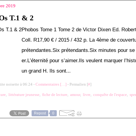
re 2019
s T.1 & 2
Phobos Tome 1 Tome 2 de Victor Dixen Ed. Robert
Coll. R17,90 € / 2015 / 432 p. La 4ème de couvertu
prétendantes.Six prétendants.Six minutes pour se
er.L’éternité pour s’aimer.Ils veulent marquer l’his
un grand H. Ils sont...
tite noisette à 06:24 -
Commentaires [
…
]
- Permalien [
#
]
ture
,
littérature jeunesse
,
fiche de lecture
,
amour
,
livre
,
conquête de l'espace
,
spe
Repost
0