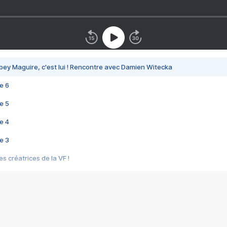
bey Maguire, c'est lui ! Rencontre avec Damien Witecka
e 6
e 5
e 4
e 3
s créatrices de la VF !
e 2
e 1
e Mektoub My Love arrive enfin ! Rencontre avec Shaïn Boumedine et Sal