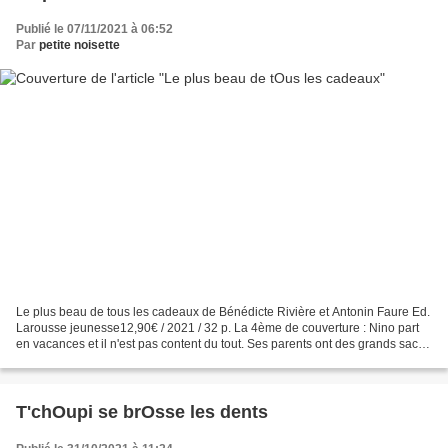
Publié le 07/11/2021 à 06:52
Par
petite noisette
Le plus beau de tous les cadeaux de Bénédicte Rivière et Antonin Faure Ed.
Larousse jeunesse12,90€ / 2021 / 32 p. La 4ème de couverture : Nino part
en vacances et il n'est pas content du tout. Ses parents ont des grands sacs,
et lui n'a qu'un petit sac...
T'chOupi se brOsse les dents