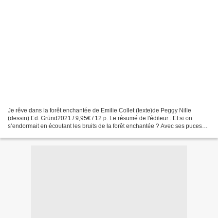
Je rêve dans la forêt enchantée de Emilie Collet (texte)de Peggy Nille
(dessin) Ed. Gründ2021 / 9,95€ / 12 p. Le résumé de l'éditeur : Et si on
s’endormait en écoutant les bruits de la forêt enchantée ? Avec ses puces
sonores musicales, ce recueil est...