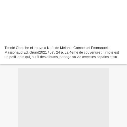
Timoté Cherche et trouve à Noël de Mélanie Combes et Emmanuelle
Massonaud Ed. Gründ2021 / 5€ / 24 p. La 4ème de couverture : Timoté est
un petit lapin qui, au fil des albums, partage sa vie avec ses copains et sa
famille. À travers 10 grandes scènes,...