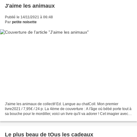
J'aime les animaux
Publié le 14/11/2021 à 06:48
Par
petite noisette
J'aime les animaux de collectif Ed. Langue au chatColl. Mon premier
livre2021 / 7,95€ / 24 p. La 4ème de couverture : A l'âge où bébé porte tout à
sa bouche pour le mordiller, voici un livre qu'il va adorer ! Cet imagier avec
ses coins souples et épais...
Le plus beau de tOus les cadeaux