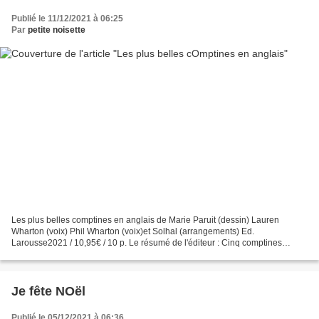
Publié le 11/12/2021 à 06:25
Par
petite noisette
Les plus belles comptines en anglais de Marie Paruit (dessin) Lauren
Wharton (voix) Phil Wharton (voix)et Solhal (arrangements) Ed.
Larousse2021 / 10,95€ / 10 p. Le résumé de l'éditeur : Cinq comptines
anglaises pour les tout-petits : London bridge ,...
Je fête NOël
Publié le 05/12/2021 à 06:36