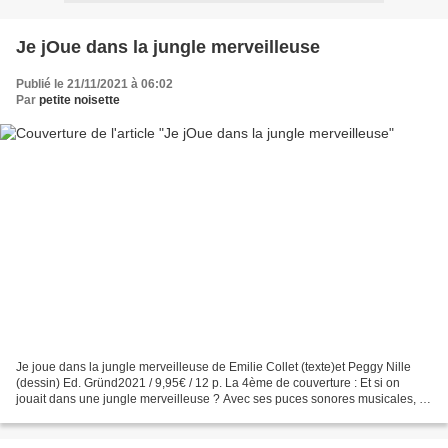
Je jOue dans la jungle merveilleuse
Publié le 21/11/2021 à 06:02
Par
petite noisette
Je joue dans la jungle merveilleuse de Emilie Collet (texte)et Peggy Nille
(dessin) Ed. Gründ2021 / 9,95€ / 12 p. La 4ème de couverture : Et si on
jouait dans une jungle merveilleuse ? Avec ses puces sonores musicales, ce
recueil est unique. Sur chaque...