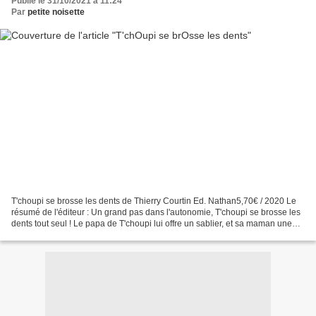
Publié le 31/10/2021 à 11:24
Par
petite noisette
T'choupi se brosse les dents de Thierry Courtin Ed. Nathan5,70€ / 2020 Le
résumé de l'éditeur : Un grand pas dans l'autonomie, T'choupi se brosse les
dents tout seul ! Le papa de T'choupi lui offre un sablier, et sa maman une
nouvelle brosse à dents....