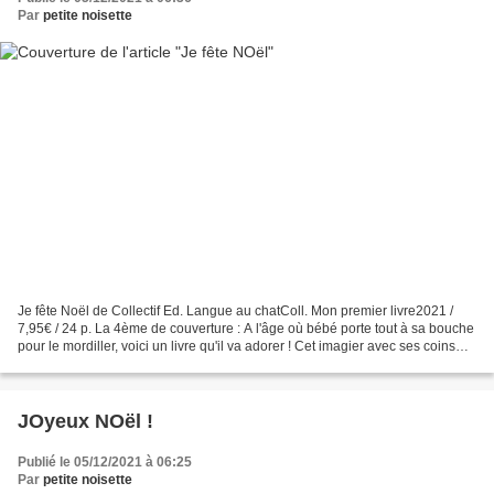
Par
petite noisette
Je fête Noël de Collectif Ed. Langue au chatColl. Mon premier livre2021 /
7,95€ / 24 p. La 4ème de couverture : A l'âge où bébé porte tout à sa bouche
pour le mordiller, voici un livre qu'il va adorer ! Cet imagier avec ses coins
souples et épais est...
JOyeux NOël !
Publié le 05/12/2021 à 06:25
Par
petite noisette