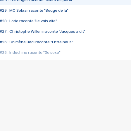
#29 : MC Solaar raconte "Bouge de là"
28 : Lorie raconte "Je vais vite"
#27 : Christophe Willem raconte "Jacques a dit"
#26 : Chimène Badi raconte "Entre nous"
#25 : Indochine raconte "3e sexe"
#24 : Zaho raconte "C'est chelou"
#23 : Patrick Bruel raconte "Au café des délices"
#22 : Kyo raconte "Le chemin"
#21 : Nolwenn Leroy raconte "Cassé"
#20 : Patrick Hernandez raconte "Born to be alive"
#19 : Lorie raconte "Près de moi"
#18 : Michael Jones raconte "A nos actes manqués" (avec Jean-Jacque