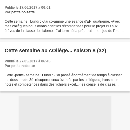
Publié le 17/06/2017 à 06:01
Par
petite noisette
Cette semaine : Lundi : -J'ai co-animé une séance d'EPI quatrième. -Avec
mes collègues nous avons offert les récompenses pour le projet BD aux
élèves de la classe de sixième. -J'ai terminé la préparation du jeu de l'oie sur
le CDI pour l'accueil des CM2....
Cette semaine au cOllège... saisOn 8 (32)
Publié le 27/05/2017 à 06:45
Par
petite noisette
Cette -petite- semaine : Lundi : -J'ai passé énormément de temps à classer
les dossiers de 3è, récupérer ceux évalués par les collègues, transmettre
notes et compétences dans des fichiers excel... (les conseils de classe
commençant le soir même c'était...