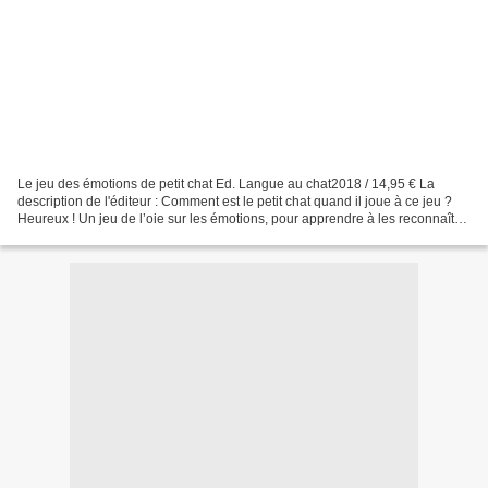
Le jeu des émotions de petit chat Ed. Langue au chat2018 / 14,95 € La
description de l'éditeur : Comment est le petit chat quand il joue à ce jeu ?
Heureux ! Un jeu de l’oie sur les émotions, pour apprendre à les reconnaître,
les exprimer et les gérer....