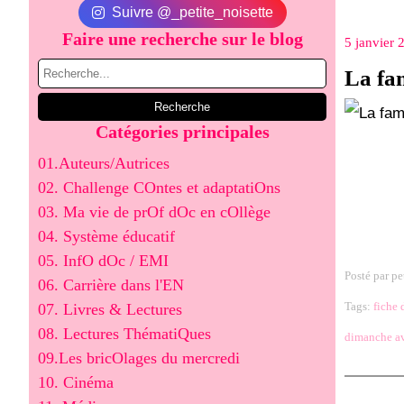
Suivre @_petite_noisette
Faire une recherche sur le blog
5 janvier 
La fam
Catégories principales
01.Auteurs/Autrices
02. Challenge COntes et adaptatiOns
03. Ma vie de prOf dOc en cOllège
04. Système éducatif
05. InfO dOc / EMI
Posté par pe
06. Carrière dans l'EN
Tags:
fiche 
07. Livres & Lectures
08. Lectures ThématiQues
dimanche a
09.Les bricOlages du mercredi
10. Cinéma