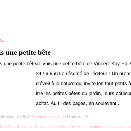
24
s une petite bête
Je vois une petite bête de Vincent Kay Ed.
24 / 9,95€ Le résumé de l'éditeur : Un premi
d’éveil à la nature qui invite les tout-petits
itre les petites bêtes du jardin, leurs couleu
abitat. Au fil des pages, en soulevant...
tite noisette à 06:27 -
Commentaires [
…
]
- Permalien [
#
]
de lecture
,
littérature
,
littérature jeunesse
,
livre
,
album
,
animaux
,
jardin
,
Le dima