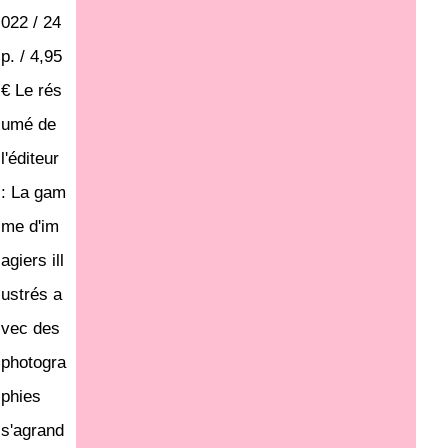
022 / 24
p. / 4,95
€ Le rés
umé de
l'éditeur
: La gam
me d'im
agiers ill
ustrés a
vec des
photogra
phies
s'agrand