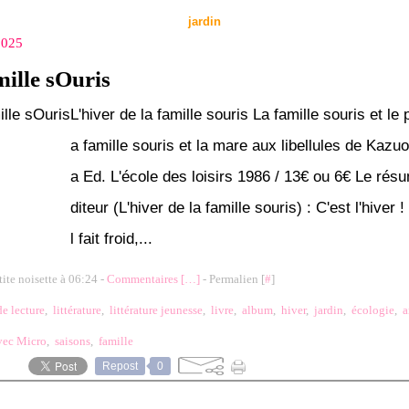
jardin
2025
ille sOuris
L'hiver de la famille souris La famille souris et le 
a famille souris et la mare aux libellules de Kaz
a Ed. L'école des loisirs 1986 / 13€ ou 6€ Le résu
diteur (L'hiver de la famille souris) : C'est l'hiver 
l fait froid,...
tite noisette à 06:24 -
Commentaires [
…
]
- Permalien [
#
]
de lecture
,
littérature
,
littérature jeunesse
,
livre
,
album
,
hiver
,
jardin
,
écologie
,
a
vec Micro
,
saisons
,
famille
Repost
0