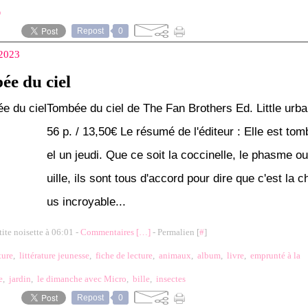
p
Repost
0
 2023
e du ciel
Tombée du ciel de The Fan Brothers Ed. Little urb
56 p. / 13,50€ Le résumé de l'éditeur : Elle est tom
el un jeudi. Que ce soit la coccinelle, le phasme ou
uille, ils sont tous d'accord pour dire que c'est la c
us incroyable...
tite noisette à 06:01 -
Commentaires [
…
]
- Permalien [
#
]
ture
,
littérature jeunesse
,
fiche de lecture
,
animaux
,
album
,
livre
,
emprunté à la
e
,
jardin
,
le dimanche avec Micro
,
bille
,
insectes
Repost
0