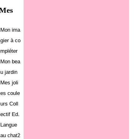
 Mes
Mon ima
gier à co
mpléter
Mon bea
u jardin
Mes joli
es coule
urs Coll
ectif Ed.
Langue
au chat2