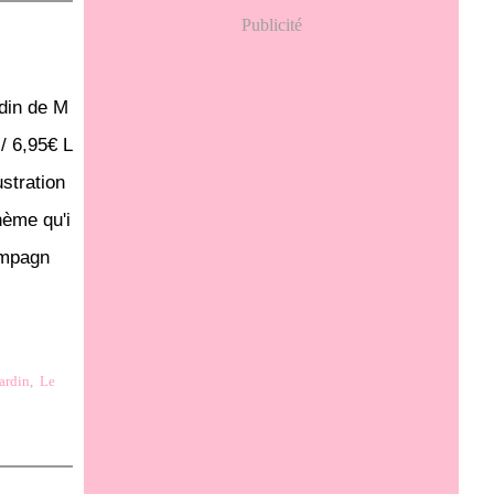
Publicité
din de M
/ 6,95€ L
ustration
hème qu'i
ampagn
jardin
,
Le