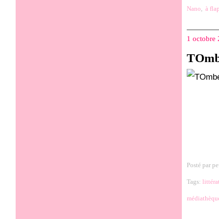
Nano
,
à fla
1 octobre
TOmbé
Posté par pe
Tags:
littéra
médiathèqu