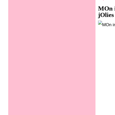
MOn i
jOlies