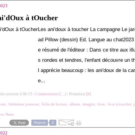
 2023
ni'dOux à tOucher
Les ani'doux à toucher La campagne Le jar
ad Pillow (dessin) Ed. Langue au chat2023 
e résumé de l'éditeur : Dans ce titre aux ill
s rondes et tendres, l'enfant découvre un t
l apprécie beaucoup : les ani'doux de la c
e...
tite noisette à 06:15 -
Commentaires [
…
]
- Permalien [
#
]
ture
,
littérature jeunesse
,
fiche de lecture
,
album
,
imagier
,
livre
,
livre à toucher
,
vec Nano
Repost
0
 2022