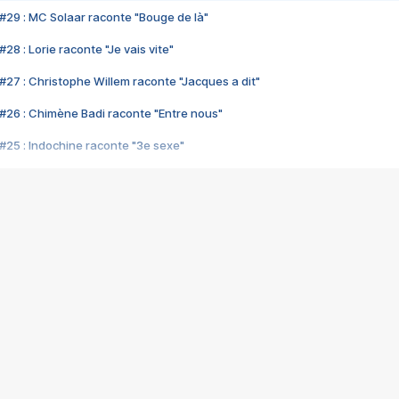
#29 : MC Solaar raconte "Bouge de là"
28 : Lorie raconte "Je vais vite"
#27 : Christophe Willem raconte "Jacques a dit"
#26 : Chimène Badi raconte "Entre nous"
#25 : Indochine raconte "3e sexe"
#24 : Zaho raconte "C'est chelou"
#23 : Patrick Bruel raconte "Au café des délices"
#22 : Kyo raconte "Le chemin"
#21 : Nolwenn Leroy raconte "Cassé"
#20 : Patrick Hernandez raconte "Born to be alive"
#19 : Lorie raconte "Près de moi"
#18 : Michael Jones raconte "A nos actes manqués" (avec Jean-Jacque