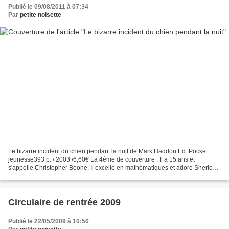
Publié le 09/08/2011 à 07:34
Par
petite noisette
Le bizarre incident du chien pendant la nuit de Mark Haddon Ed. Pocket
jeunesse393 p. / 2003 /6,60€ La 4ème de couverture : Il a 15 ans et
s'appelle Christopher Boone. Il excelle en mathématiques et adore Sherlock
Holmes. Il aime les diagrammes, les listes,...
Circulaire de rentrée 2009
Publié le 22/05/2009 à 10:50