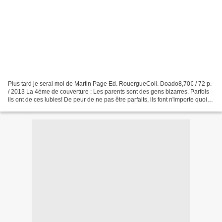
Plus tard je serai moi de Martin Page Ed. RouergueColl. Doado8,70€ / 72 p.
/ 2013 La 4ème de couverture : Les parents sont des gens bizarres. Parfois
ils ont de ces lubies! De peur de ne pas être parfaits, ils font n'importe quoi.
Ceux de Séléna ont soudain...