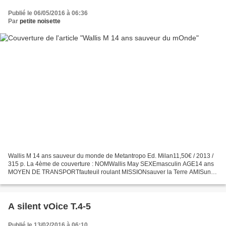
Publié le 06/05/2016 à 06:36
Par
petite noisette
Wallis M 14 ans sauveur du monde de Metantropo Ed. Milan11,50€ / 2013 /
315 p. La 4ème de couverture : NOMWallis May SEXEmasculin AGE14 ans
MOYEN DE TRANSPORTfauteuil roulant MISSIONsauver la Terre AMISune
soeur, un grand-père, un fantôme pirate, un furet,...
A silent vOice T.4-5
Publié le 13/02/2016 à 06:10