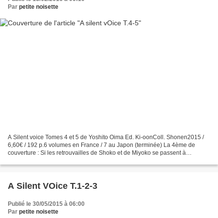
Par
petite noisette
A Silent voice Tomes 4 et 5 de Yoshito Oima Ed. Ki-oonColl. Shonen2015 /
6,60€ / 192 p.6 volumes en France / 7 au Japon (terminée) La 4ème de
couverture : Si les retrouvailles de Shoko et de Miyoko se passent à
merveille, au grand soulagement de Shoya,...
A Silent VOice T.1-2-3
Publié le 30/05/2015 à 06:00
Par
petite noisette