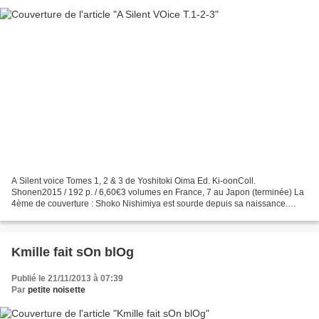
A Silent voice Tomes 1, 2 & 3 de Yoshitoki Oima Ed. Ki-oonColl.
Shonen2015 / 192 p. / 6,60€3 volumes en France, 7 au Japon (terminée) La
4ème de couverture : Shoko Nishimiya est sourde depuis sa naissance.
Même équipée d'un appareil auditif, elle peine...
Kmille fait sOn blOg
Publié le 21/11/2013 à 07:39
Par
petite noisette