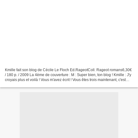
Kmille fait son blog de Cécile Le Floch Ed.RageotColl. Rageot romans6,30€
/ 180 p. / 2009 La 4ème de couverture : M : Super bien, ton blog ! Kmille : J'y
croyais plus et voilà ! Vous m'avez écrit ! Vous êtes trois maintenant, c'est
génial ! Bon, vous...