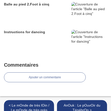
Balle au pied 2.Foot à cinq
Instructions for dancing
Commentaires
Ajouter un commentaire
< Le mOnde de très lOin /
AnOuk : Le pOuvOir du
Le mOnde de très près
TénébrOn >