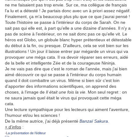
ne me faisaient pas trop envie. Sur ce, ma collègue de français
l'a lu et a détesté ! Je partais donc avec un à priori assez négatif.
Finalement, ça m'a beaucoup plus plu que ce que j'aurai pensé !
Toute l'histoire se passe à l'intérieur du corps de Sarah. On ne
sait pas qui elle est, à part qu'elle a une dizaine d'années. Il n'y a
pas de scène à l'extérieur, on ne sait donc pas ce qu'elle vit. Le
héros est Globo, un globule blanc hyper prétentieux et détestable
du début à la fin, ou presque. D'ailleurs, cela se voit bien sur les
illustrations ! Un jour il laisse entrer par mégarde un virus qui va
provoquer une méga cata. Il va devoir réparer ses erreurs, aidé
de la belle et intelligente Zée et de la courageuse Nininja.
Je ne vais pas dire que c'est le roman de l'année, mais j'ai bien
aimé découvrir ce qui se passe à l'intérieur du corps humain
quand il doit combattre un virus. Même si bien sûr c'est loin
d'apporter des informations scientifiques, on apprend des
choses, à l'image de
Il était une fois la vie
. Mon seul regret : on
ne saura jamais quel était le virus qui provoquait cette méga
cata.
Une lecture sympathique pour les lecteurs qui aiment l'aventure,
l'humour et/ou les sciences !
De la même autrice, j'ai déjà présenté
Banzaï Sakura
.
+ d'infos
:
-
La présentation de l'éditeur