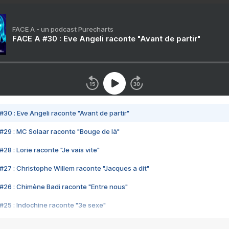
FACE A - un podcast Purecharts
FACE A #30 : Eve Angeli raconte "Avant de partir"
#30 : Eve Angeli raconte "Avant de partir"
#29 : MC Solaar raconte "Bouge de là"
28 : Lorie raconte "Je vais vite"
#27 : Christophe Willem raconte "Jacques a dit"
#26 : Chimène Badi raconte "Entre nous"
#25 : Indochine raconte "3e sexe"
#24 : Zaho raconte "C'est chelou"