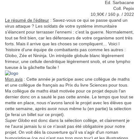
Ed. Sarbacane
Coll. Pepix
10,90€ / 160 p. / 2022
Le résumé de l'éditeur
:
Savez-vous ce qui se passe quand un
virus attaque ? Les soldats de votre système immunitaire
s’élancent pour terrasser l’ennemi : c’est la guerre. Normalement,
tout se finit bien, car les défenseurs de votre organisme sont très
forts. Mais il arrive que les choses se compliquent… Voici l
’histoire d’une équipe de combattants pas comme les autres :
Globo, Zée et Nininja. Un intrépide globule blanc légèrement
frimeur, une cellule dendritique légèrement snob, et une lympho
tueuse à la gâchette facile !
Mon avis
: Cette année je participe avec une collègue de maths
et une collègue de français au Prix du livre Sciences pour tous.
Ma collègue de maths était motivée pour ce projet depuis l'an
dernier donc on a sauté le pas cette année. Le temps que tout se
mette en place, nous n'avons lancé le projet avec les élèves que
cette semaine, après avoir nous même lu (en partie) la sélection
(je ferai un billet sur ce projet).
Super Globo
est donc dans la sélection collège, et clairement je
ne l'aurai jamais lu si ce n'avait pas été obligatoire pour notre
projet. On voit dès la couverture qu'il va s'agir d'un roman
humoristique (ce qui n'est pas trop mon truc) et les illustrations