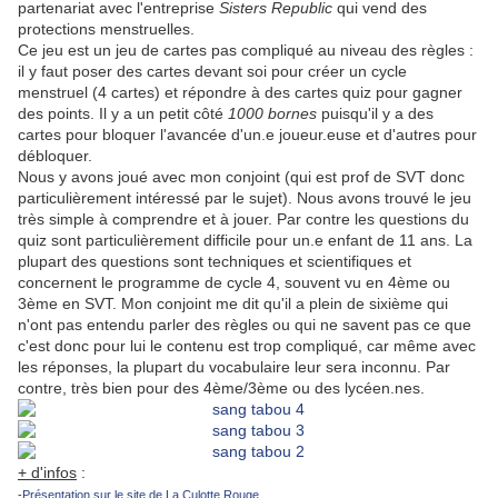
partenariat avec l'entreprise
Sisters Republic
qui vend des
protections menstruelles.
Ce jeu est un jeu de cartes pas compliqué au niveau des règles :
il y faut poser des cartes devant soi pour créer un cycle
menstruel (4 cartes) et répondre à des cartes quiz pour gagner
des points. Il y a un petit côté
1000 bornes
puisqu'il y a des
cartes pour bloquer l'avancée d'un.e joueur.euse et d'autres pour
débloquer.
Nous y avons joué avec mon conjoint (qui est prof de SVT donc
particulièrement intéressé par le sujet). Nous avons trouvé le jeu
très simple à comprendre et à jouer. Par contre les questions du
quiz sont particulièrement difficile pour un.e enfant de 11 ans. La
plupart des questions sont techniques et scientifiques et
concernent le programme de cycle 4, souvent vu en 4ème ou
3ème en SVT. Mon conjoint me dit qu'il a plein de sixième qui
n'ont pas entendu parler des règles ou qui ne savent pas ce que
c'est donc pour lui le contenu est trop compliqué, car même avec
les réponses, la plupart du vocabulaire leur sera inconnu. Par
contre, très bien pour des 4ème/3ème ou des lycéen.nes.
+ d'infos
:
-
Présentation sur le site de La Culotte Rouge