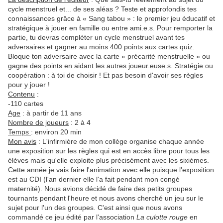
cycle menstruel et... de ses aléas ? Teste et approfondis tes
connaissances grâce à « Sang tabou » : le premier jeu éducatif et
stratégique à jouer en famille ou entre ami.e.s. Pour remporter la
partie, tu devras compléter un cycle menstruel avant tes
adversaires et gagner au moins 400 points aux cartes quiz.
Bloque ton adversaire avec la carte « précarité menstruelle » ou
gagne des points en aidant les autres joueur.euse.s. Stratégie ou
coopération : à toi de choisir ! Et pas besoin d'avoir ses règles
pour y jouer !
Contenu
:
-110 cartes
Age
: à partir de 11 ans
Nombre de joueurs
: 2 à 4
Temps
: environ 20 min
Mon avis
: L'infirmière de mon collège organise chaque année
une exposition sur les règles qui est en accès libre pour tous les
élèves mais qu'elle exploite plus précisément avec les sixièmes.
Cette année je vais faire l'animation avec elle puisque l'exposition
est au CDI (l'an dernier elle l'a fait pendant mon congé
maternité). Nous avions décidé de faire des petits groupes
tournants pendant l'heure et nous avons cherché un jeu sur le
sujet pour l'un des groupes. C'est ainsi que nous avons
commandé ce jeu édité par l'association
La culotte rouge
en