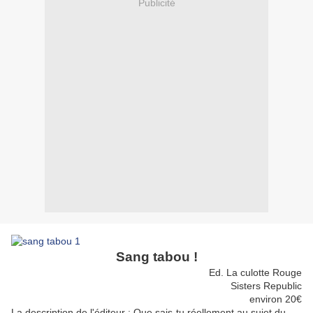
Publicité
Sang tabou !
Ed. La culotte Rouge
Sisters Republic
environ 20€
La description de l'éditeur
:
Que sais-tu réellement au sujet du