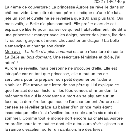
2022 / 14€ / 40 p.
La 4ème de couverture
: La princesse Aurore se réveille dans un
château vide. Une lettre de son père lui indique qu'une fée lui a
jeté un sort et qu'elle ne se réveillera que 100 ans plus tard. Oui
mais voilà, la Belle n'a plus sommeil. Elle profite alors de cet
espace de liberté pour réaliser ce qui est habituellement interdit à
une princesse : manger avec les doigts, porter des jeans, lire des
livres pour garçons et même chevaucher un dragon ! La Belle
s'émancipe et change son destin.
Mon avis
:
La Belle n'a plus sommeil
est une réécriture du conte
La Belle au bois dormant
. Une réécriture féministe et drôle, j'ai
adoré !
Aurore se réveille, mais personne ne s'occupe d'elle. Elle est
intriguée car en tant que princesse, elle a tout un tas de
serviteurs pour lui préparer son petit déjeuner ou l'aider à
s'habiller. Elle trouve une lettre de son père qui lui explique ce
que l'on sait de son histoire : les fées venues offrir un don, la
méchante fée qui la condamne à mort en se piquant sur un
fuseau, la dernière fée qui modifie l'enchantement. Aurore est
censée se réveiller grâce au baiser d'un prince mais étant
insomniaque, elle s'est réveillée toute seule après six mois de
sommeil. Comme tout le monde dort encore au château, Aurore
en profite pour faire tout ce dont elle a toujours rêvé : glisser sur
la rampe d'escalier, porter un pantalon, lire des livres