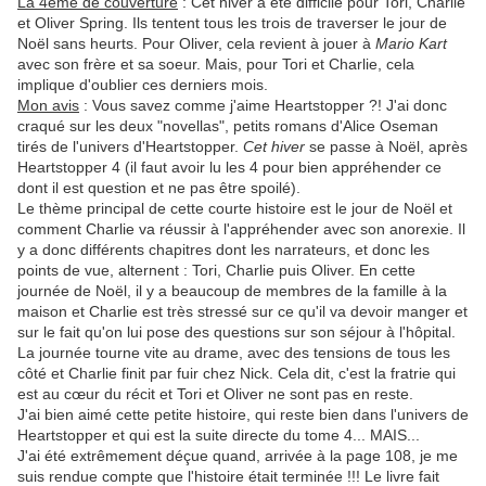
La 4ème de couverture
: Cet hiver a été difficile pour Tori, Charlie
et Oliver Spring. Ils tentent tous les trois de traverser le jour de
Noël sans heurts. Pour Oliver, cela revient à jouer à
Mario Kart
avec son frère et sa soeur. Mais, pour Tori et Charlie, cela
implique d'oublier ces derniers mois.
Mon avis
: Vous savez comme j'aime Heartstopper ?! J'ai donc
craqué sur les deux "novellas", petits romans d'Alice Oseman
tirés de l'univers d'Heartstopper.
Cet hiver
se passe à Noël, après
Heartstopper 4 (il faut avoir lu les 4 pour bien appréhender ce
dont il est question et ne pas être spoilé).
Le thème principal de cette courte histoire est le jour de Noël et
comment Charlie va réussir à l'appréhender avec son anorexie. Il
y a donc différents chapitres dont les narrateurs, et donc les
points de vue, alternent : Tori, Charlie puis Oliver. En cette
journée de Noël, il y a beaucoup de membres de la famille à la
maison et Charlie est très stressé sur ce qu'il va devoir manger et
sur le fait qu'on lui pose des questions sur son séjour à l'hôpital.
La journée tourne vite au drame, avec des tensions de tous les
côté et Charlie finit par fuir chez Nick. Cela dit, c'est la fratrie qui
est au cœur du récit et Tori et Oliver ne sont pas en reste.
J'ai bien aimé cette petite histoire, qui reste bien dans l'univers de
Heartstopper et qui est la suite directe du tome 4... MAIS...
J'ai été extrêmement déçue quand, arrivée à la page 108, je me
suis rendue compte que l'histoire était terminée !!! Le livre fait