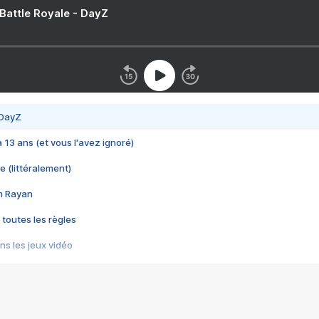
 Battle Royale - DayZ
 DayZ
 a 13 ans (et vous l'avez ignoré)
e (littéralement)
im Rayan
 toutes les règles
s les jeux vidéo
us choquant de Rockstar ? - Le scandale BULLY
e plus moche de Steam