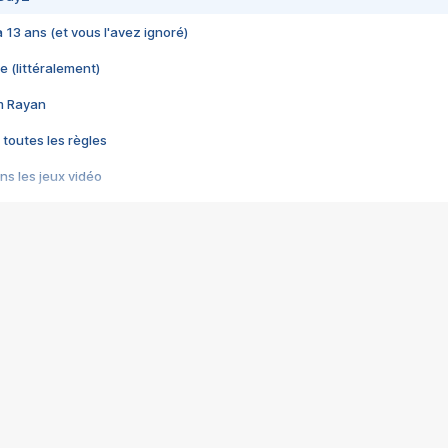
 a 13 ans (et vous l'avez ignoré)
e (littéralement)
im Rayan
 toutes les règles
s les jeux vidéo
us choquant de Rockstar ? - Le scandale BULLY
e plus moche de Steam
du RÊVE tourne au CAUCHEMAR
pendant 8 heures
it… à tort
umiliés par un jeu vidéo
ire - Final Fantasy 8