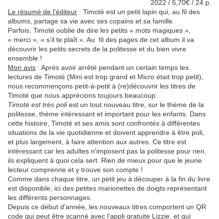
2022 / 5,70€ / 24 p.
Le résumé de l'éditeur
:
Timoté est un petit lapin qui, au fil des
albums, partage sa vie avec ses copains et sa famille.
Parfois, Timoté oublie de dire les petits « mots magiques »,
« merci », « s’il te plaît ». Au fil des pages de cet album il va
découvrir les petits secrets de la politesse et du bien vivre
ensemble !
Mon avis
: Après avoir arrêté pendant un certain temps les
lectures de Timoté (Mini est trop grand et Micro était trop petit),
nous recommençons petit-à-petit à (re)découvrir les titres de
Timoté que nous apprécions toujours beaucoup.
Timoté est très poli
est un tout nouveau titre, sur le thème de la
politesse, thème intéressant et important pour les enfants. Dans
cette histoire, Timoté et ses amis sont confrontés à différentes
situations de la vie quotidienne et doivent apprendre à être poli,
et plus largement, à faire attention aux autres. Ce titre est
intéressant car les adultes n'imposent pas la politesse pour rien,
ils expliquent à quoi cela sert. Rien de mieux pour que le jeune
lecteur comprenne et y trouve son compte !
Comme dans chaque titre, un petit jeu à découper à la fin du livre
est disponible, ici des petites marionettes de doigts représentant
les différents personnages.
Depuis ce début d'année, les nouveaux titres comportent un QR
code qui peut être scanné avec l'appli gratuite Lizzie, et qui