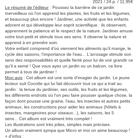
2021 / 24 p. / 11,95€
Le résumé de l'éditeur
:
Poussez la barrière de ce jardin
merveilleux où l'on apprend les plantes, les fruits et les légumes,
et beaucoup plus encore ! Jardiner, une activité que les enfants
adorent et qui développe leur esprit scientifique : ils observent,
apprennent la patience et le respect de la nature. Jardiner amuse
votre tout-petit et stimule tous ses sens. Il observe la nature et
apprend à en prendre soin.
Votre enfant comprend d’où viennent les aliments qu’il mange, le
cycle des saisons, l'importance de l'eau... L'arrosage stimule son
sens des responsabilités et quelle fierté pour lui de voir grandir ce
qu'il a semé ! Que vous ayez un jardin ou un balcon, ce livre
permet à tous de jardiner !
Mon avis
: Cet album est une sorte d'imagier du jardin. Le jeune
lecteur suit Cocotte qui lui fait découvrir tout ce qui a trait au
jardin : la tenue du jardinier, ses outils, les fruits et les légumes,
les différents endroits où l'on peu faire pousser quelque chose, la
façon dont pousse une graine, l'eau, les insectes et autres petits
animaux, les constructions pour aider les animaux (hôtels à
insectes, mangeoires pour oiseaux...), les saisons, les 5
sens... Cet album est vraiment très complet !
Les illustrations sont très jolies, simples mais précises.
Un album vraiment sympa que Micro et moi on aime beaucoup !
+ d'infos
: