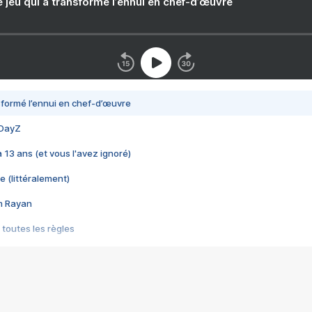
e jeu qui a transformé l’ennui en chef-d’œuvre
nsformé l’ennui en chef-d’œuvre
 DayZ
 a 13 ans (et vous l'avez ignoré)
e (littéralement)
im Rayan
 toutes les règles
s les jeux vidéo
us choquant de Rockstar ? - Le scandale BULLY
e plus moche de Steam