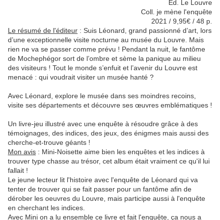
Ed. Le Louvre
Coll. je mène l'enquête
2021 / 9,95€ / 48 p.
Le résumé de l'éditeur
: S
uis Léonard, grand passionné d’art, lors
d’une exceptionnelle visite nocturne au musée du Louvre. Mais
rien ne va se passer comme prévu ! Pendant la nuit, le fantôme
de Mochephégor sort de l’ombre et sème la panique au milieu
des visiteurs ! Tout le monde s’enfuit et l’avenir du Louvre est
menacé : qui voudrait visiter un musée hanté ?
Avec Léonard, explore le musée dans ses moindres recoins,
visite ses départements et découvre ses œuvres emblématiques !
Un livre-jeu illustré avec une enquête à résoudre grâce à des
témoignages, des indices, des jeux, des énigmes mais aussi des
cherche-et-trouve géants !
Mon avis
: Mini-Noisette aime bien les enquêtes et les indices à
trouver type chasse au trésor, cet album était vraiment ce qu'il lui
fallait !
Le jeune lecteur lit l'histoire avec l'enquête de Léonard qui va
tenter de trouver qui se fait passer pour un fantôme afin de
dérober les oeuvres du Louvre, mais participe aussi à l'enquête
en cherchant les indices.
Avec Mini on a lu ensemble ce livre et fait l'enquête, ça nous a