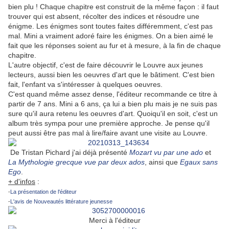
bien plu ! Chaque chapitre est construit de la même façon : il faut
trouver qui est absent, récolter des indices et résoudre une
énigme. Les énigmes sont toutes faites différemment, c'est pas
mal. Mini a vraiment adoré faire les énigmes. On a bien aimé le
fait que les réponses soient au fur et à mesure, à la fin de chaque
chapitre.
L'autre objectif, c'est de faire découvrir le Louvre aux jeunes
lecteurs, aussi bien les oeuvres d'art que le bâtiment. C'est bien
fait, l'enfant va s'intéresser à quelques oeuvres.
C'est quand même assez dense, l'éditeur recommande ce titre à
partir de 7 ans. Mini a 6 ans, ça lui a bien plu mais je ne suis pas
sure qu'il aura retenu les oeuvres d'art. Quoiqu'il en soit, c'est un
album très sympa pour une première approche. Je pense qu'il
peut aussi être pas mal à lire/faire avant une visite au Louvre.
De Tristan Pichard j'ai déjà présenté
Mozart vu par une ado
et
La Mythologie grecque vue par deux ados
, ainsi que
Egaux sans
Ego
.
+ d'infos
:
-
La présentation de l'éditeur
-
L'avis de Nouveautés littérature jeunesse
Merci à l'éditeur