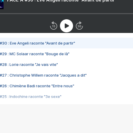
#30 : Eve Angeli raconte "Avant de partir"
#29 : MC Solaar raconte "Bouge de là"
28 : Lorie raconte "Je vais vite"
#27 : Christophe Willem raconte "Jacques a dit"
#26 : Chimène Badi raconte "Entre nous"
#25 : Indochine raconte "3e sexe"
#24 : Zaho raconte "C'est chelou"
#23 : Patrick Bruel raconte "Au café des délices"
#22 : Kyo raconte "Le chemin"