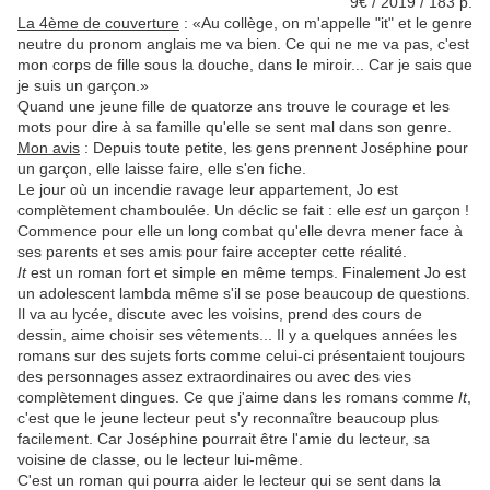
9€ / 2019 / 183 p.
La 4ème de couverture
:
«Au collège, on m'appelle "it" et le genre
neutre du pronom anglais me va bien. Ce qui ne me va pas, c'est
mon corps de fille sous la douche, dans le miroir... Car je sais que
je suis un garçon.»
Quand une jeune fille de quatorze ans trouve le courage et les
mots pour dire à sa famille qu'elle se sent mal dans son genre.
Mon avis
: Depuis toute petite, les gens prennent Joséphine pour
un garçon, elle laisse faire, elle s'en fiche.
Le jour où un incendie ravage leur appartement, Jo est
complètement chamboulée. Un déclic se fait : elle
est
un garçon !
Commence pour elle un long combat qu'elle devra mener face à
ses parents et ses amis pour faire accepter cette réalité.
It
est un roman fort et simple en même temps. Finalement Jo est
un adolescent lambda même s'il se pose beaucoup de questions.
Il va au lycée, discute avec les voisins, prend des cours de
dessin, aime choisir ses vêtements... Il y a quelques années les
romans sur des sujets forts comme celui-ci présentaient toujours
des personnages assez extraordinaires ou avec des vies
complètement dingues. Ce que j'aime dans les romans comme
It
,
c'est que le jeune lecteur peut s'y reconnaître beaucoup plus
facilement. Car Joséphine pourrait être l'amie du lecteur, sa
voisine de classe, ou le lecteur lui-même.
C'est un roman qui pourra aider le lecteur qui se sent dans la