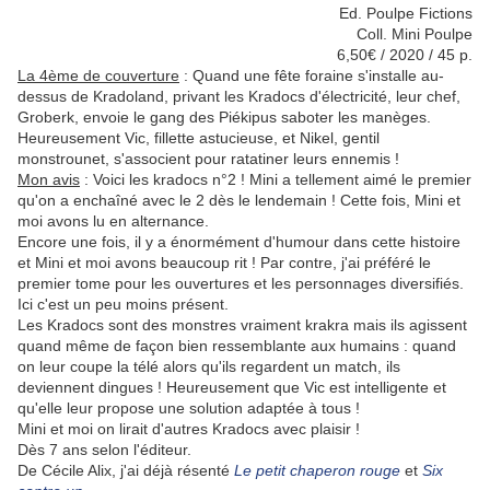
Ed. Poulpe Fictions
Coll. Mini Poulpe
6,50€ / 2020 / 45 p.
La 4ème de couverture
:
Quand une fête foraine s'installe au-
dessus de Kradoland, privant les Kradocs d'électricité, leur chef,
Groberk, envoie le gang des Piékipus saboter les manèges.
Heureusement Vic, fillette astucieuse, et Nikel, gentil
monstrounet, s'associent pour ratatiner leurs ennemis !
Mon avis
: Voici les kradocs n°2 ! Mini a tellement aimé le premier
qu'on a enchaîné avec le 2 dès le lendemain ! Cette fois, Mini et
moi avons lu en alternance.
Encore une fois, il y a énormément d'humour dans cette histoire
et Mini et moi avons beaucoup rit ! Par contre, j'ai préféré le
premier tome pour les ouvertures et les personnages diversifiés.
Ici c'est un peu moins présent.
Les Kradocs sont des monstres vraiment krakra mais ils agissent
quand même de façon bien ressemblante aux humains : quand
on leur coupe la télé alors qu'ils regardent un match, ils
deviennent dingues ! Heureusement que Vic est intelligente et
qu'elle leur propose une solution adaptée à tous !
Mini et moi on lirait d'autres Kradocs avec plaisir !
Dès 7 ans selon l'éditeur.
De Cécile Alix, j'ai déjà résenté
Le petit chaperon rouge
et
Six