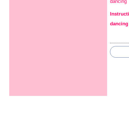
Instruct
dancing