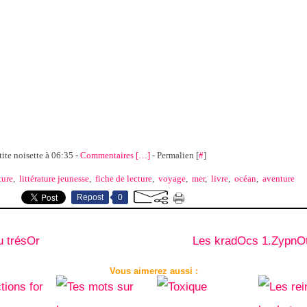
tite noisette à 06:35 -
Commentaires [
…
]
- Permalien [
#
]
ture
,
littérature jeunesse
,
fiche de lecture
,
voyage
,
mer
,
livre
,
océan
,
aventure
Repost
0
au trésOr
Les kradOcs 1.ZypnOt
Vous aimerez aussi :