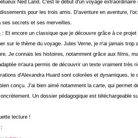
pétueux Ned Land. C'est le début d'un voyage extraordinaire e
dissements pour les trois amis. D'aventure en aventure, l'oc
a ses secrets et ses merveilles.
s
: Et encore un classique que je découvre grâce à ce projet 
er sur le thème du voyage. Jules Verne, je n'ai jamais trop
ture. Je connais les histoires, notamment grâce aux films, ma
adaptée m'aura permis de découvrir un texte vraiment très ri
strations d'Alexandra Huard sont colorées et dynamiques, le 
t bien conçu. J'ai bien aimé notamment la carte, qui permet d
concrètement. Un dossier pédagogique est téléchargeable su
ette lecture !
: