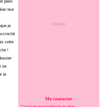
t plein
éan leur
Publicité
que je
 accroché
is cette
che !
dossier
e se
r le
Me contacter
Contacter le propriétaire du blog