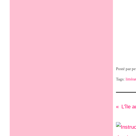
Posté par pe
Tags:
littéra
L'île 