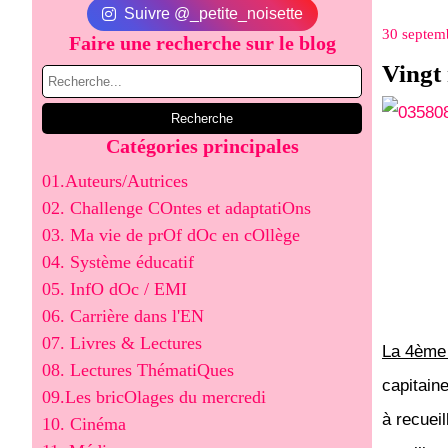
Suivre @_petite_noisette
30 septem
Faire une recherche sur le blog
Vingt 
Catégories principales
01.Auteurs/Autrices
02. Challenge COntes et adaptatiOns
03. Ma vie de prOf dOc en cOllège
04. Système éducatif
05. InfO dOc / EMI
06. Carrière dans l'EN
07. Livres & Lectures
La 4ème 
08. Lectures ThématiQues
capitain
09.Les bricOlages du mercredi
à recuei
10. Cinéma