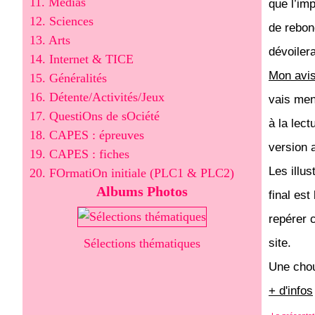
11. Médias
que l’im
12. Sciences
de rebon
13. Arts
dévoiler
14. Internet & TICE
Mon avi
15. Généralités
16. Détente/Activités/Jeux
vais men
17. QuestiOns de sOciété
à la lec
18. CAPES : épreuves
version 
19. CAPES : fiches
Les illu
20. FOrmatiOn initiale (PLC1 & PLC2)
Albums Photos
final es
repérer 
Sélections thématiques
site.
Une chou
+ d'infos