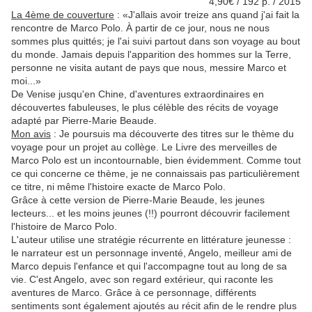
4,90€ / 192 p. / 2015
La 4ème de couverture
: «J'allais avoir treize ans quand j'ai fait la
rencontre de Marco Polo. À partir de ce jour, nous ne nous
sommes plus quittés; je l'ai suivi partout dans son voyage au bout
du monde. Jamais depuis l'apparition des hommes sur la Terre,
personne ne visita autant de pays que nous, messire Marco et
moi...»
De Venise jusqu'en Chine, d'aventures extraordinaires en
découvertes fabuleuses, le plus célèble des récits de voyage
adapté par Pierre-Marie Beaude.
Mon avis
: Je poursuis ma découverte des titres sur le thème du
voyage pour un projet au collège. Le Livre des merveilles de
Marco Polo est un incontournable, bien évidemment. Comme tout
ce qui concerne ce thème, je ne connaissais pas particulièrement
ce titre, ni même l'histoire exacte de Marco Polo.
Grâce à cette version de Pierre-Marie Beaude, les jeunes
lecteurs... et les moins jeunes (!!) pourront découvrir facilement
l'histoire de Marco Polo.
L'auteur utilise une stratégie récurrente en littérature jeunesse :
le narrateur est un personnage inventé, Angelo, meilleur ami de
Marco depuis l'enfance et qui l'accompagne tout au long de sa
vie. C'est Angelo, avec son regard extérieur, qui raconte les
aventures de Marco. Grâce à ce personnage, différents
sentiments sont également ajoutés au récit afin de le rendre plus