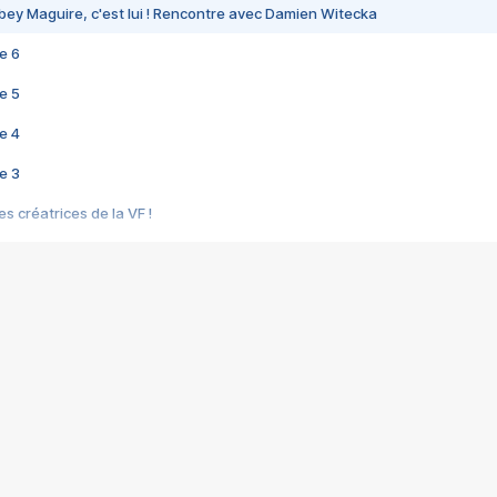
bey Maguire, c'est lui ! Rencontre avec Damien Witecka
e 6
e 5
e 4
e 3
s créatrices de la VF !
e 2
e 1
e Mektoub My Love arrive enfin ! Rencontre avec Shaïn Boumedine et Sal
i : après Toni en famille
elle réalise le bouleversant Dites lui que je l'aime
ais ! Rencontre autour de Vie privée de Rebecca Zlotowski
 de Marguerite, Grave... Rencontre avec Ella Rumpf