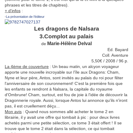
phrases et les titres de chapitres).
+ d'infos
:
-
La présentation de l'éditeur
Les dragons de Nalsara
3.Complot au palais
Marie-Hélène Delval
de
Ed. Bayard
Coll. Aventure
5,50€ / 2008 / 96 p.
La 4ème de couverture
:
Un beau matin, un alcyon voyageur
apporte une nouvelle incroyable sur l'île aux Dragons: Cham,
Nyne et leur père, Antos, sont invités au palais du roi pour fêter
l'anniversaire de son couronnement! C'est la première fois que
les enfants se rendront à Nalsara, la capitale du royaume
d'Ombrune! Cham, surtout, est fou de joie à l'idée de découvrir la
Dragonnerie royale. Aussi, lorsque Antos lui annonce qu'ils n'iront
pas, il est cruellement déçu...
Mon avis
: Quand nous sommes allé acheter le tome 2 en
librairie, il y avait une offre qui tombait à pic : pour deux livres
achetés parmi une petite sélection, ce tome 3 était offert ! Il se
trouve que le tome 2 était dans la sélection, ce qui tombait