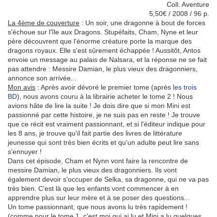
Coll. Aventure
5,50€ / 2008 / 96 p.
La 4ème de couverture
:
Un soir, une dragonne à bout de forces
s'échoue sur l'île aux Dragons. Stupéfaits, Cham, Nyne et leur
père découvrent que l'énorme créature porte la marque des
dragons royaux. Elle s'est sûrement échappée ! Aussitôt, Antos
envoie un message au palais de Nalsara, et la réponse ne se fait
pas attendre : Messire Damian, le plus vieux des dragonniers,
annonce son arrivée...
Mon avis
: Après avoir dévoré le premier tome (après
les trois
BD
), nous avons couru à la librairie acheter le tome 2 ! Nous
avions hâte de lire la suite ! Je dois dire que si mon Mini est
passionné par cette histoire, je ne suis pas en reste ! Je trouve
que ce récit est vraiment passionnant, et si l'éditeur indique pour
les 8 ans, je trouve qu'il fait partie des livres de littérature
jeunesse qui sont très bien écrits et qu'un adulte peut lire sans
s'ennuyer !
Dans cet épisode, Cham et Nynn vont faire la rencontre de
messire Damian, le plus vieux des dragonniers. Ils vont
également devoir s'occuper de Selka, sa dragonne, qui ne va pas
très bien. C'est là que les enfants vont commencer à en
apprendre plus sur leur mère et à se poser des questions...
Un tome passionnant, que nous avons lu très rapidement !
(comme pour le tome 1, c'est moi qui ai lu et Mini a lu quelques