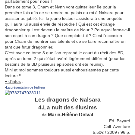
parfaitement pour nous !
Dans ce tome 3, Cham et Nynn vont quitter leur île pour la
première fois afin de se rendre au palais du roi à Nalsara pour
assister au jubilé. Ici, le jeune lecteur assistera à une enquête
qu'il aura lui aussi envie de résoudre ! Qui est cet étrange
dragonnier qui est devenu le maître de Nour ? Pourquoi ferme-t-il
son esprit à son dragon ? Que complote-t-il ? C'est l'occasion
pour Cham de montrer ses talents et de se faire reconnaître en
tant que futur dragonnier.
C'est avec ce tome 3 que l'on reprend le court du récit des BD,
après un tome 2 qui s'était avéré légèrement différent (pour les
besoins de la BD plusieurs épisodes ont été réunis).
Mini et moi sommes toujours aussi enthousiasmés par cette
lecture !!
+ d'infos
:
-
La présentation de l'éditeur
Les dragons de Nalsara
4.La nuit des élusims
Marie-Hélène Delval
de
Ed. Bayard
Coll. Aventure
5,50€ / 2009 / 96 p.