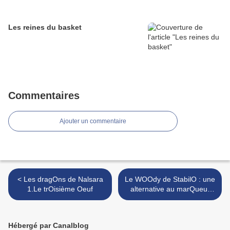
Les reines du basket
Commentaires
Ajouter un commentaire
< Les dragOns de Nalsara
Le WOOdy de StabilO : une
1.Le trOisième Oeuf
alternative au marQueur
pOur tableau [+ le GrOOve
triple 1 de Lyra] >
Hébergé par Canalblog