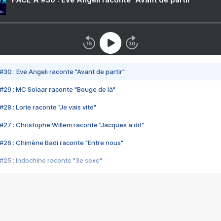
#30 : Eve Angeli raconte "Avant de partir"
#29 : MC Solaar raconte "Bouge de là"
28 : Lorie raconte "Je vais vite"
#27 : Christophe Willem raconte "Jacques a dit"
#26 : Chimène Badi raconte "Entre nous"
#25 : Indochine raconte "3e sexe"
#24 : Zaho raconte "C'est chelou"
#23 : Patrick Bruel raconte "Au café des délices"
#22 : Kyo raconte "Le chemin"