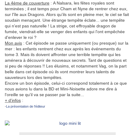
La 4ème de couverture
:
A Nalsara, les fêtes royales sont
terminées ; il est temps pour Cham et Nyne de rentrer chez eux,
sur l'île aux Dragons. Alors qu'ils sont en pleine mer, le ciel se fait
soudain menaçant. Une étrange tempête éclate... une tempête
qui n'est pas naturelle ! La strige, cet effroyable dragon de
fumée, viendrait-elle se venger des enfants qui l'ont empêchée
d'enlever le roi ?
Mon avis
: Cet épisode se passe uniquement (ou presque) sur la
mer : les enfants rentrent chez eux après les événements du
tome 3. Mais ils doivent affronter une terrible tempête qui les
aménera à découvrir de nouveaux secrets. Tant de questions et
si peu de réponses !! Les élusims, et notamment Vag, on la part
belle dans cet épisode où ils vont montrer leurs talents de
sauveteurs lors des tempêtes.
Encore un bon épisode, celui-ci correspond totalement à ce que
nous avions lu dans la BD et Mini-Noisette adore me dire à
l'oreille se qu'il va se passer par la suite...
+ d'infos
:
-
La présentation de l'éditeur