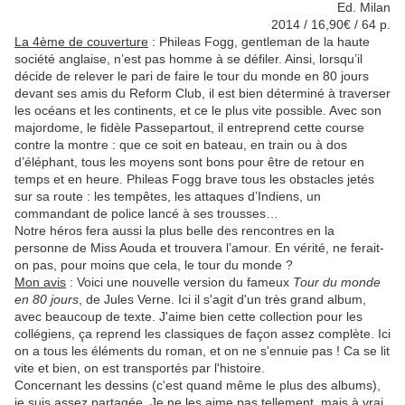
Ed. Milan
2014 / 16,90€ / 64 p.
La 4ème de couverture
:
Phileas Fogg, gentleman de la haute
société anglaise, n’est pas homme à se défiler. Ainsi, lorsqu’il
décide de relever le pari de faire le tour du monde en 80 jours
devant ses amis du Reform Club, il est bien déterminé à traverser
les océans et les continents, et ce le plus vite possible. Avec son
majordome, le fidèle Passepartout, il entreprend cette course
contre la montre : que
ce soit en bateau, en train ou à dos
d’éléphant, tous les moyens sont bons pour être de retour en
temps et en heure. Phileas Fogg brave tous les obstacles jetés
sur sa route : les tempêtes, les attaques d’Indiens, un
commandant de police lancé à ses trousses…
Notre héros fera aussi la plus belle des rencontres en la
personne de Miss Aouda et trouvera l’amour. En vérité, ne ferait-
on pas, pour moins que cela, le tour du monde ?
Mon avis
: Voici une nouvelle version du fameux
Tour du monde
en 80 jours
, de Jules Verne. Ici il s'agit d'un très grand album,
avec beaucoup de texte. J'aime bien cette collection pour les
collégiens, ça reprend les classiques de façon assez complète. Ici
on a tous les éléments du roman, et on ne s'ennuie pas ! Ca se lit
vite et bien, on est transportés par l'histoire.
Concernant les dessins (c'est quand même le plus des albums),
je suis assez partagée. Je ne les aime pas tellement, mais à vrai