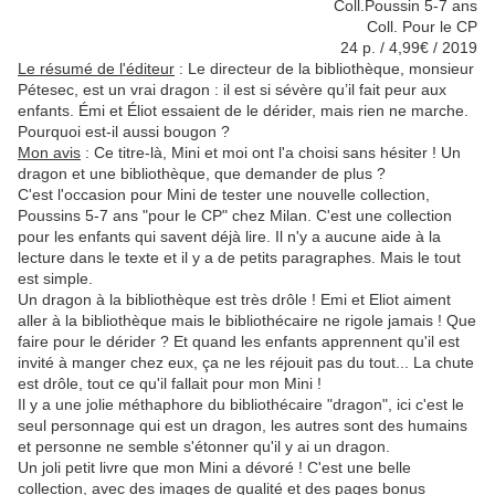
Coll.Poussin 5-7 ans
Coll. Pour le CP
24 p. / 4,99€ / 2019
Le résumé de l'éditeur
:
Le directeur de la bibliothèque, monsieur
Pétesec, est un vrai dragon : il est si sévère qu’il fait peur aux
enfants. Émi et Éliot essaient de le dérider, mais rien ne marche.
Pourquoi est-il aussi bougon ?
Mon avis
: Ce titre-là, Mini et moi ont l'a choisi sans hésiter ! Un
dragon et une bibliothèque, que demander de plus ?
C'est l'occasion pour Mini de tester une nouvelle collection,
Poussins 5-7 ans "pour le CP" chez Milan. C'est une collection
pour les enfants qui savent déjà lire. Il n'y a aucune aide à la
lecture dans le texte et il y a de petits paragraphes. Mais le tout
est simple.
Un dragon à la bibliothèque est très drôle ! Emi et Eliot aiment
aller à la bibliothèque mais le bibliothécaire ne rigole jamais ! Que
faire pour le dérider ? Et quand les enfants apprennent qu'il est
invité à manger chez eux, ça ne les réjouit pas du tout... La chute
est drôle, tout ce qu'il fallait pour mon Mini !
Il y a une jolie méthaphore du bibliothécaire "dragon", ici c'est le
seul personnage qui est un dragon, les autres sont des humains
et personne ne semble s'étonner qu'il y ai un dragon.
Un joli petit livre que mon Mini a dévoré ! C'est une belle
collection, avec des images de qualité et des pages bonus