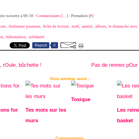
tite noisette à 06:18 -
Commentaires [
…
]
- Permalien [
#
]
ture
,
littérature jeunesse
,
fiche de lecture
,
noël
,
amitié
,
album
,
le dimanche avec
vre
,
hibernation
,
solidarité
Repost
0
 rOule, bûchette !
Pas de rennes pOur 
Vous aimerez aussi :
Toxique
ions for
Tes mots sur les
Les rein
murs
basket
Commentaires