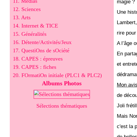
11. Médias
magie ?
12. Sciences
Une histo
13. Arts
Lambert, 
14. Internet & TICE
rire pour
15. Généralités
16. Détente/Activités/Jeux
A l’âge o
17. QuestiOns de sOciété
En partag
18. CAPES : épreuves
et entre
19. CAPES : fiches
dédramat
20. FOrmatiOn initiale (PLC1 & PLC2)
Albums Photos
Mon avi
de décou
Sélections thématiques
Joli frét
Mais Nono
c'est la 
de belle