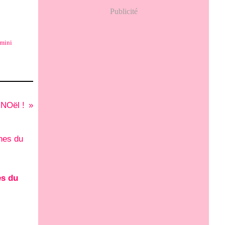
Publicité
 mini
NOël !
es du