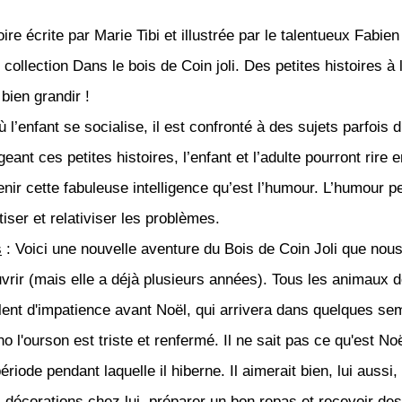
ire écrite par Marie Tibi et illustrée par le talentueux Fabie
collection Dans le bois de Coin joli. Des petites histoires à l
 bien grandir !
ù l’enfant se socialise, il est confronté à des sujets parfois di
eant ces petites histoires, l’enfant et l’adulte pourront rire
tenir cette fabuleuse intelligence qu’est l’humour. L’humour 
iser et relativiser les problèmes.
s
: Voici une nouvelle aventure du Bois de Coin Joli que nou
vrir (mais elle a déjà plusieurs années). Tous les animaux 
illent d'impatience avant Noël, qui arrivera dans quelques se
 l'ourson est triste et renfermé. Il ne sait pas ce qu'est No
période pendant laquelle il hiberne. Il aimerait bien, lui aussi,
s décorations chez lui, préparer un bon repas et recevoir des