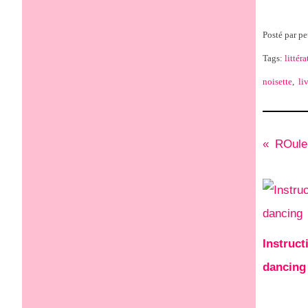
Posté par pe
Tags:
littéra
noisette
,
li
ROule,
Instruct
dancing