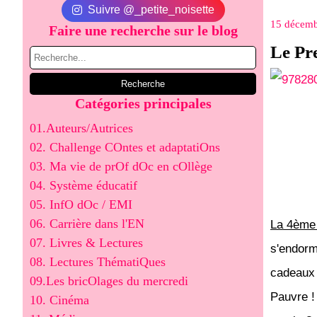
Suivre @_petite_noisette
15 décemb
Faire une recherche sur le blog
Le Pr
Catégories principales
01.Auteurs/Autrices
02. Challenge COntes et adaptatiOns
03. Ma vie de prOf dOc en cOllège
04. Système éducatif
05. InfO dOc / EMI
06. Carrière dans l'EN
La 4ème 
07. Livres & Lectures
s'endormi
08. Lectures ThématiQues
cadeaux 
09.Les bricOlages du mercredi
Pauvre !
10. Cinéma