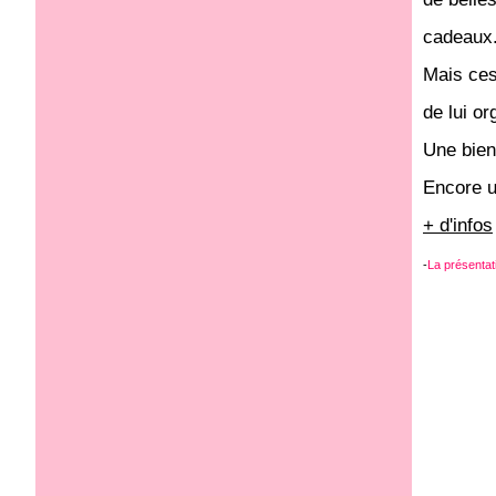
cadeaux.
Mais ces 
de lui o
Une bien 
Encore u
+ d'infos
-
La présentati