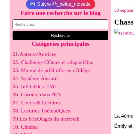
Suivre @_petite_noisette
30 septem
Faire une recherche sur le blog
Chasse
Catégories principales
01.Auteurs/Autrices
02. Challenge COntes et adaptatiOns
03. Ma vie de prOf dOc en cOllège
04. Système éducatif
05. InfO dOc / EMI
06. Carrière dans l'EN
07. Livres & Lectures
08. Lectures ThématiQues
La 4ème 
09.Les bricOlages du mercredi
Émily et
10. Cinéma