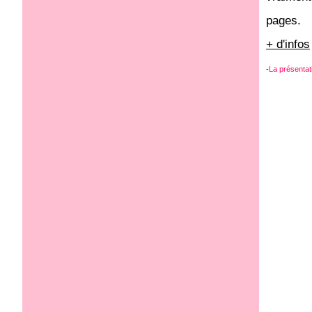
pages.
+ d'infos
-
La présentati