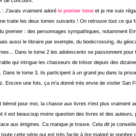
 de concourir.
s
: J'avais vraiment adoré
le premier tome
et je me suis réga
une traite les deux tomes suivants ! On retrouve tout ce qui fa
u premier : des personnages sympathiques, notamment Emi
is aussi le libraire par exemple, du bookcrossing, du géoc
mes... Dans le tome 2 les adolescents se passionnent pour 
frable qui intrigue les chasseurs de trésor depuis des dizain
 Dans le tome 3, ils participent à un grand jeu dans la priso
az. Encore une fois, ça m'a donné très envie de visiter San 
it bémol pour moi, la chasse aux livres n'est plus vraiment a
 et il est beaucoup moins question des livres et des auteurs,
place aux énigmes. Ca manque je trouve. Cela dit je conseill
toute cette série qui est très facile à lire malgré le nombre 