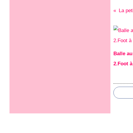
La pet
Balle au
2.Foot à