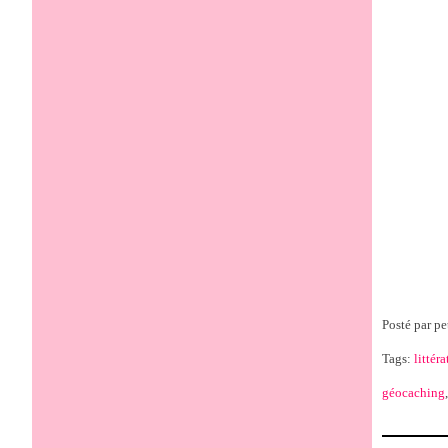
Posté par pe
Tags:
littéra
géocaching