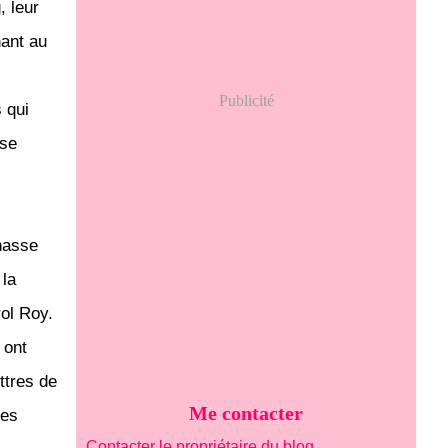
, leur
nant au
Publicité
s qui
 se
Chasse
 la
rol Roy.
 ont
ttres de
Me contacter
les
Contacter le propriétaire du blog