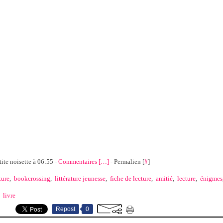
tite noisette à 06:55 -
Commentaires [
…
]
- Permalien [
#
]
ture
,
bookcrossing
,
littérature jeunesse
,
fiche de lecture
,
amitié
,
lecture
,
énigmes
,
livre
Repost
0