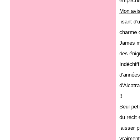
empêcher
Mon avi
lisant d'
charme d
James ma
des énig
Indéchif
d'années.
d'Alcatr
!!
Seul pet
du récit
laisser 
vraiment 