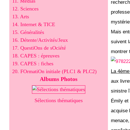
11. Médias
recherch
12. Sciences
professe
13. Arts
mystérie
14. Internet & TICE
Mais entr
15. Généralités
16. Détente/Activités/Jeux
suivent 
17. QuestiOns de sOciété
montrer 
18. CAPES : épreuves
19. CAPES : fiches
20. FOrmatiOn initiale (PLC1 & PLC2)
La 4ème 
Albums Photos
aux livr
sinistre 
Sélections thématiques
Émily et 
acquise l
menace, 