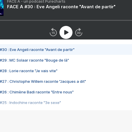
FACE A - un podcast Purecharts
FACE A #30 : Eve Angeli raconte "Avant de partir"
#30 : Eve Angeli raconte "Avant de partir"
#29 : MC Solaar raconte "Bouge de là"
28 : Lorie raconte "Je vais vite"
#27 : Christophe Willem raconte "Jacques a dit"
#26 : Chimène Badi raconte "Entre nous"
#25 : Indochine raconte "3e sexe"
#24 : Zaho raconte "C'est chelou"
#23 : Patrick Bruel raconte "Au café des délices"