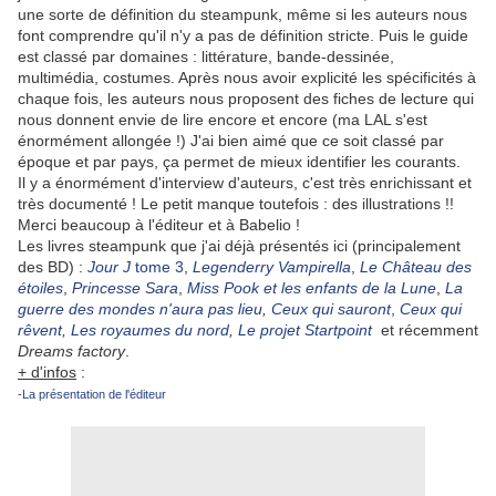
une sorte de définition du steampunk, même si les auteurs nous
font comprendre qu'il n'y a pas de définition stricte. Puis le guide
est classé par domaines : littérature, bande-dessinée,
multimédia, costumes. Après nous avoir explicité les spécificités à
chaque fois, les auteurs nous proposent des fiches de lecture qui
nous donnent envie de lire encore et encore (ma LAL s'est
énormément allongée !) J'ai bien aimé que ce soit classé par
époque et par pays, ça permet de mieux identifier les courants.
Il y a énormément d'interview d'auteurs, c'est très enrichissant et
très documenté ! Le petit manque toutefois : des illustrations !!
Merci beaucoup à l'éditeur et à Babelio !
Les livres steampunk que j'ai déjà présentés ici (principalement
des BD) :
Jour J
tome 3
,
Legenderry Vampirella
,
Le Château des
étoiles
,
Princesse Sara
,
Miss Pook et les enfants de la Lune
,
La
guerre des mondes n'aura pas lieu
,
Ceux qui sauront
,
Ceux qui
rêvent
,
Les royaumes du nord
,
Le projet Startpoint
et récemment
Dreams factory
.
+ d'infos
:
-
La présentation de l'éditeur