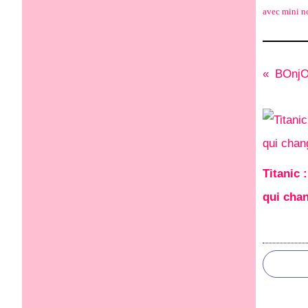
avec mini no
BOnjOu
Titanic 
qui cha