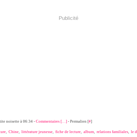
Publicité
tite noisette à 06:34 -
Commentaires [
…
]
- Permalien [
#
]
ture
,
Chine
,
littérature jeunesse
,
fiche de lecture
,
album
,
relations familiales
,
le 