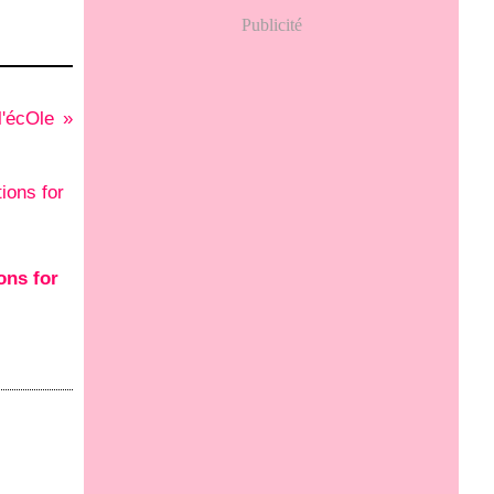
Publicité
'écOle
ons for