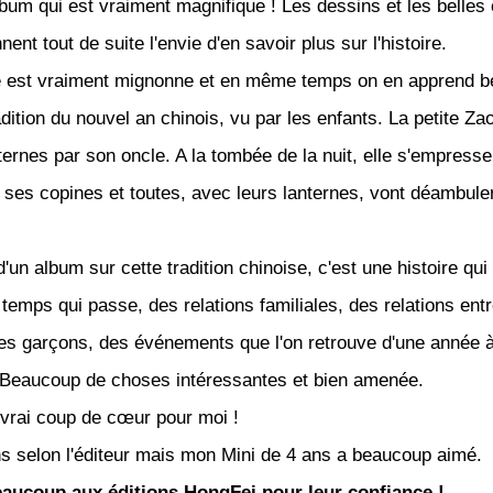
lbum qui est vraiment magnifique ! Les dessins et les belles
ent tout de suite l'envie d'en savoir plus sur l'histoire.
re est vraiment mignonne et en même temps on en apprend 
adition du nouvel an chinois, vu par les enfants. La petite Zao
ternes par son oncle. A la tombée de la nuit, elle s'empresse
e ses copines et toutes, avec leurs lanternes, vont déambule
.
'un album sur cette tradition chinoise, c'est une histoire qui
temps qui passe, des relations familiales, des relations entr
t les garçons, des événements que l'on retrouve d'une année 
.. Beaucoup de choses intéressantes et bien amenée.
 vrai coup de cœur pour moi !
s selon l'éditeur mais mon Mini de 4 ans a beaucoup aimé.
aucoup aux éditions HongFei pour leur confiance !