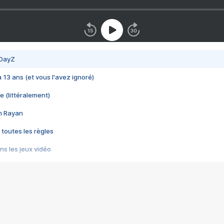
 DayZ
 a 13 ans (et vous l'avez ignoré)
e (littéralement)
im Rayan
 toutes les règles
s les jeux vidéo
us choquant de Rockstar ? - Le scandale BULLY
e plus moche de Steam
du RÊVE tourne au CAUCHEMAR
pendant 8 heures