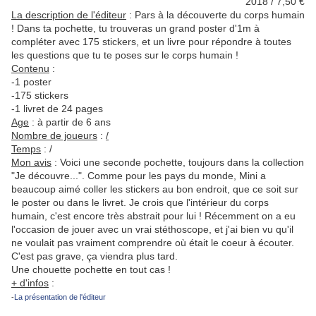
2018 / 7,50 €
La description de l'éditeur
:
Pars à la découverte du corps humain
! Dans ta pochette, tu trouveras un grand poster d'1m à
compléter avec 175 stickers, et un livre pour répondre à toutes
les questions que tu te poses sur le corps humain !
Contenu
:
-1 poster
-175 stickers
-1 livret de 24 pages
Age
: à partir de 6 ans
Nombre de joueurs
:
/
Temps
: /
Mon avis
: Voici une seconde pochette, toujours dans la collection
"Je découvre...". Comme pour les pays du monde, Mini a
beaucoup aimé coller les stickers au bon endroit, que ce soit sur
le poster ou dans le livret. Je crois que l'intérieur du corps
humain, c'est encore très abstrait pour lui ! Récemment on a eu
l'occasion de jouer avec un vrai stéthoscope, et j'ai bien vu qu'il
ne voulait pas vraiment comprendre où était le coeur à écouter.
C'est pas grave, ça viendra plus tard.
Une chouette pochette en tout cas !
+ d'infos
:
-
La présentation de l'éditeur