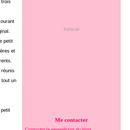
 trois
courant
Publicité
inal.
e petit
ères et
rents.
 réunis
 tout un
petit
Me contacter
Contacter le propriétaire du blog