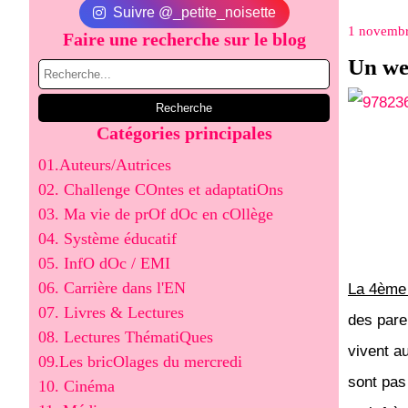
Suivre @_petite_noisette
1 novemb
Faire une recherche sur le blog
Un we
Catégories principales
01.Auteurs/Autrices
02. Challenge COntes et adaptatiOns
03. Ma vie de prOf dOc en cOllège
04. Système éducatif
05. InfO dOc / EMI
06. Carrière dans l'EN
La 4ème 
07. Livres & Lectures
des pare
08. Lectures ThématiQues
vivent a
09.Les bricOlages du mercredi
sont pas
10. Cinéma