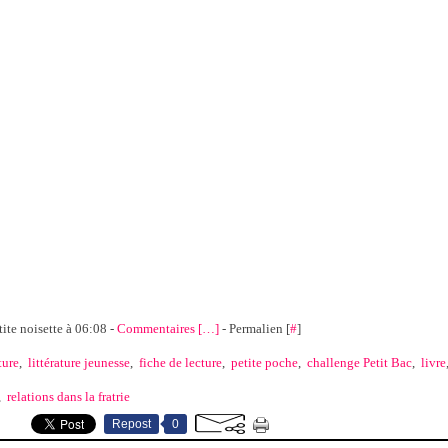
tite noisette à 06:08 -
Commentaires [
…
]
- Permalien [
#
]
ture
,
littérature jeunesse
,
fiche de lecture
,
petite poche
,
challenge Petit Bac
,
livre
,
relations dans la fratrie
Repost
0