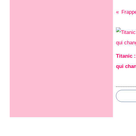
Frappe
Titanic 
qui cha