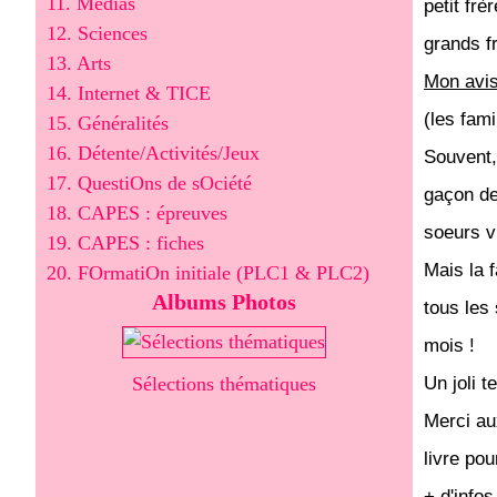
11. Médias
petit frè
12. Sciences
grands f
13. Arts
Mon avi
14. Internet & TICE
(les fami
15. Généralités
16. Détente/Activités/Jeux
Souvent, 
17. QuestiOns de sOciété
gaçon de
18. CAPES : épreuves
soeurs v
19. CAPES : fiches
Mais la f
20. FOrmatiOn initiale (PLC1 & PLC2)
Albums Photos
tous les 
mois !
Sélections thématiques
Un joli te
Merci au
livre po
+ d'infos