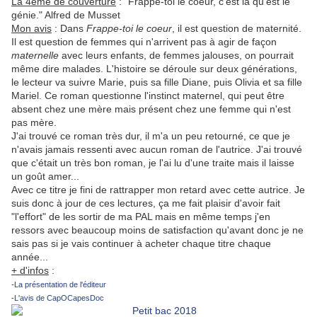
La 4ème de couverture
: "Frappe-toi le coeur, c'est là qu'est le
génie." Alfred de Musset
Mon avis
: Dans
Frappe-toi le coeur
, il est question de maternité.
Il est question de femmes qui n'arrivent pas à agir de façon
maternelle
avec leurs enfants, de femmes jalouses, on pourrait
même dire malades. L'histoire se déroule sur deux générations,
le lecteur va suivre Marie, puis sa fille Diane, puis Olivia et sa fille
Mariel. Ce roman questionne l'instinct maternel, qui peut être
absent chez une mère mais présent chez une femme qui n'est
pas mère.
J'ai trouvé ce roman très dur, il m'a un peu retourné, ce que je
n'avais jamais ressenti avec aucun roman de l'autrice. J'ai trouvé
que c'était un très bon roman, je l'ai lu d'une traite mais il laisse
un goût amer...
Avec ce titre je fini de rattrapper mon retard avec cette autrice. Je
suis donc à jour de ces lectures, ça me fait plaisir d'avoir fait
"l'effort" de les sortir de ma PAL mais en même temps j'en
ressors avec beaucoup moins de satisfaction qu'avant donc je ne
sais pas si je vais continuer à acheter chaque titre chaque
année...
+ d'infos
:
-
La présentation de l'éditeur
-
L'avis de CapOCapesDoc