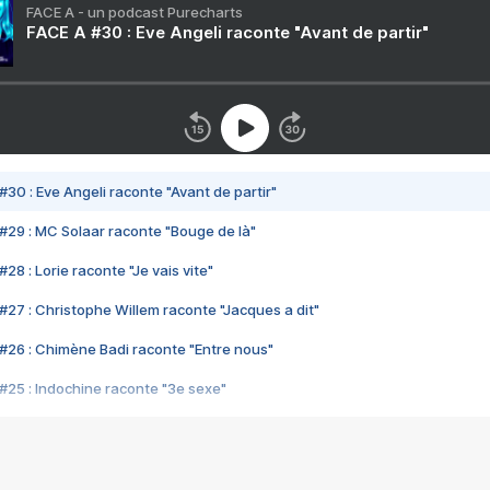
FACE A - un podcast Purecharts
FACE A #30 : Eve Angeli raconte "Avant de partir"
#30 : Eve Angeli raconte "Avant de partir"
#29 : MC Solaar raconte "Bouge de là"
28 : Lorie raconte "Je vais vite"
#27 : Christophe Willem raconte "Jacques a dit"
#26 : Chimène Badi raconte "Entre nous"
#25 : Indochine raconte "3e sexe"
#24 : Zaho raconte "C'est chelou"
#23 : Patrick Bruel raconte "Au café des délices"