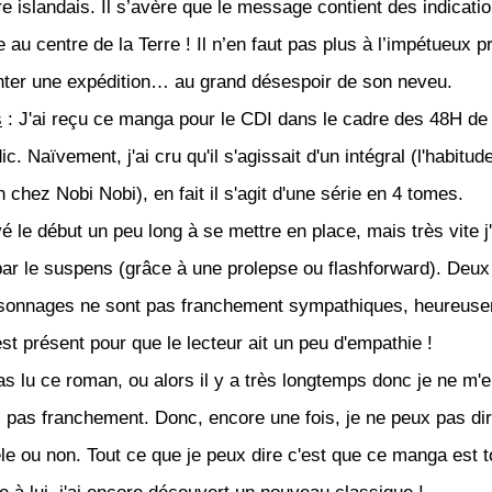
re islandais. Il s’avère que le message contient des indicati
 au centre de la Terre ! Il n’en faut pas plus à l’impétueux 
ter une expédition… au grand désespoir de son neveu.
s
: J'ai reçu ce manga pour le CDI dans le cadre des 48H de
c. Naïvement, j'ai cru qu'il s'agissait d'un intégral (l'habitud
n chez Nobi Nobi), en fait il s'agit d'une série en 4 tomes.
vé le début un peu long à se mettre en place, mais très vite j'
ar le suspens (grâce à une prolepse ou flashforward). Deux
rsonnages ne sont pas franchement sympathiques, heureus
est présent pour que le lecteur ait un peu d'empathie !
pas lu ce roman, ou alors il y a très longtemps donc je ne m'
 pas franchement. Donc, encore une fois, je ne peux pas dir
èle ou non. Tout ce que je peux dire c'est que ce manga est t