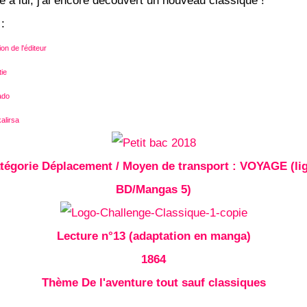
e à lui, j'ai encore découvert un nouveau classique !
:
on de l'éditeur
tie
ado
alirsa
tégorie Déplacement / Moyen de transport : VOYAGE (li
BD/Mangas 5)
Lecture n°13 (adaptation en manga)
1864
Thème De l'aventure tout sauf classiques