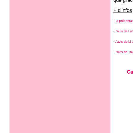
que grâc
+ d'infos
-
La présentati
-
L'avis de Lot
-
L'avis de Lir
-
L'avis de Tak
Ca