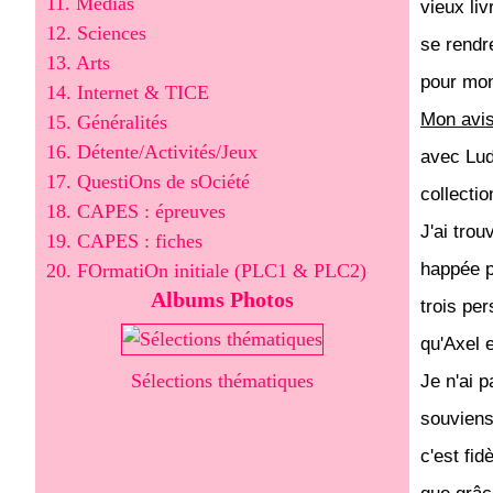
11. Médias
vieux liv
12. Sciences
se rendre
13. Arts
pour mon
14. Internet & TICE
Mon avi
15. Généralités
16. Détente/Activités/Jeux
avec Ludi
17. QuestiOns de sOciété
collectio
18. CAPES : épreuves
J'ai trou
19. CAPES : fiches
happée p
20. FOrmatiOn initiale (PLC1 & PLC2)
Albums Photos
trois pe
qu'Axel 
Sélections thématiques
Je n'ai 
souviens
c'est fid