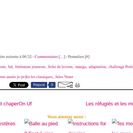
tite noisette à 06:52 -
Commentaires [
…
]
- Permalien [
#
]
ture
,
bd
,
littérature jeunesse
,
fiche de lecture
,
manga
,
adaptation
,
challenge Peti
tte année je (re)lis les classiques
,
Jules Verne
Repost
0
it chaperOn Uf
Les réfugiés et les m
Vous aimerez aussi :