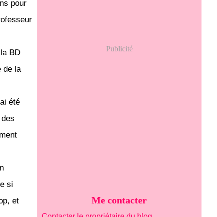
ons pour
professeur
Publicité
 la BD
e de la
ai été
 des
ement
en
e si
Me contacter
op, et
Contacter le propriétaire du blog