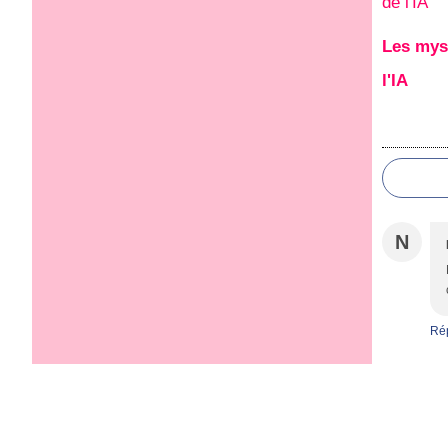
Les mys
l'IA
N
Ré