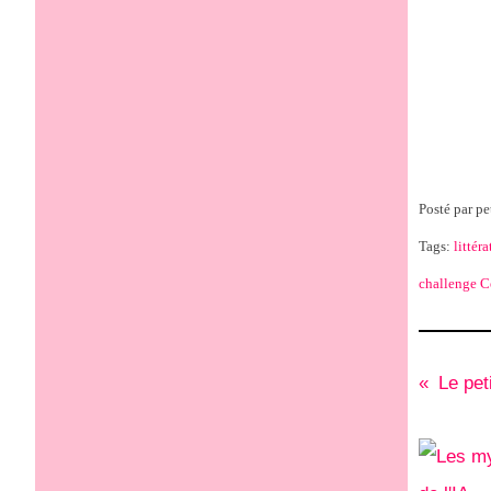
Posté par pe
Tags:
littéra
challenge Ce
Le pet