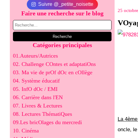
Suivre @_petite_noisette
25 octobr
Faire une recherche sur le blog
VOyage
Catégories principales
01.Auteurs/Autrices
02. Challenge COntes et adaptatiOns
03. Ma vie de prOf dOc en cOllège
04. Système éducatif
05. InfO dOc / EMI
06. Carrière dans l'EN
07. Livres & Lectures
08. Lectures ThématiQues
La 4ème 
09.Les bricOlages du mercredi
oncle, l
10. Cinéma