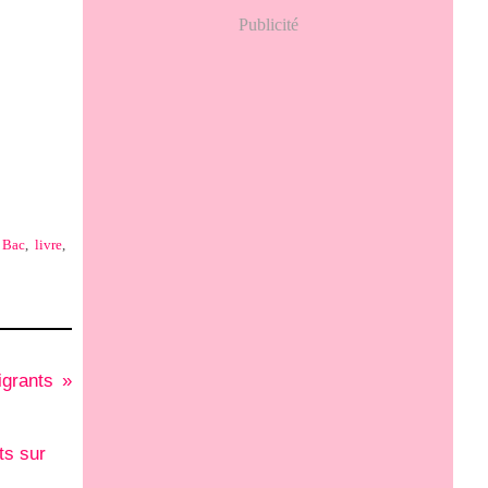
Publicité
t Bac
,
livre
,
igrants