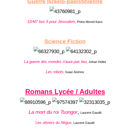
Guerre Israëlo-palestinienne
11H47 bus 9 pour Jérusalem
, Pnina Mored Kass
Science Fiction
La guerre des mondes n'aura pas lieu
, Johan Heliot
Les robots
, Isaac Asimov
Romans Lycée / Adultes
La mort du roi Tsongor
,
Laurent Gaudé
Les oliviers du Négus
, Laurent Gaudé