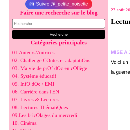
Suivre @_petite_noisette
23 août 2
Faire une recherche sur le blog
Lectu
Catégories principales
01.Auteurs/Autrices
MISE A
02. Challenge COntes et adaptatiOns
Voici un 
03. Ma vie de prOf dOc en cOllège
la guerr
04. Système éducatif
05. InfO dOc / EMI
06. Carrière dans l'EN
07. Livres & Lectures
08. Lectures ThématiQues
09.Les bricOlages du mercredi
10. Cinéma