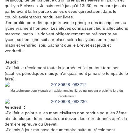
beaucoup de temps parce qu'on prenait les élèves un par un et
qu'il y a 5 classes. Je suis resté jusqu'à 13h30, en encore je suis
partie avant la fin parce que les élèves qui restaient dans le
couloir avaient tous rendu leur livres.
J'en profite pour dire que je trouve le principe des inscriptions au
lycée vraiment honteux. Les élèves connaissent leurs affectations
mercredi matin. Ils doivent obligatoirement se préinscrire au
lycée, soit en ligne soit sur place selon les lycées entre jeudi
matin et vendredi soir. Sachant que le Brevet est jeudi et
vendredi...
Jeudi
:
-J'ai fait le récolement toute la journée et j'ai pu tout terminer
(sauf les périodiques mais je n'ai quasiment jamais le temps de le
faire).
Ma technique pour visualiser rapidement les livres qui posent problème lors du
récolement
Vendredi
:
-J'ai fait le point sur les manuels/livres non rendus pour les 3ème
afin de bloquer leurs exeats qui doivent leur être donnés après la
dernière épreuve du Brevet.
-J'ai mis à jour ma base documentaire suite au récolement