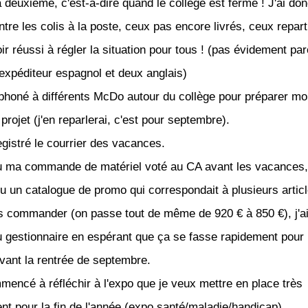
a deuxième, c'est-à-dire quand le collège est fermé ! J'ai do
ntre les colis à la poste, ceux pas encore livrés, ceux repart
ir réussi à régler la situation pour tous ! (pas évidement parc
 expéditeur espagnol et deux anglais)
léphoné à différents McDo autour du collège pour préparer m
rojet (j'en reparlerai, c'est pour septembre).
registré le courrier des vacances.
vu ma commande de matériel voté au CA avant les vacances,
çu un catalogue de promo qui correspondait à plusieurs artic
is commander (on passe tout de même de 920 € à 850 €), j'a
au gestionnaire en espérant que ça se fasse rapidement pour 
avant la rentrée de septembre.
mmencé à réfléchir à l'expo que je veux mettre en place très
nt pour la fin de l'année (expo santé/maladie/handicap).