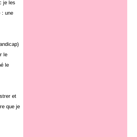
 je les
 : une
handicap)
r le
né le
strer et
re que je