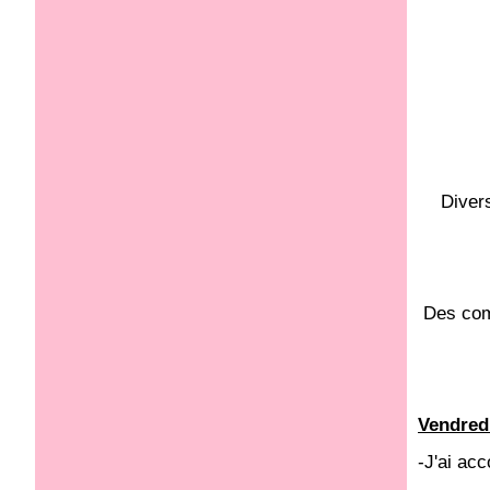
Divers
Des comi
Vendred
-J'ai ac