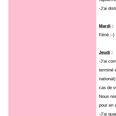
-J'ai di
Mardi
:
Férié :-)
Jeudi
:
-J'ai co
terminé 
national
cas de v
Nous nou
pour en d
-J'ai qu