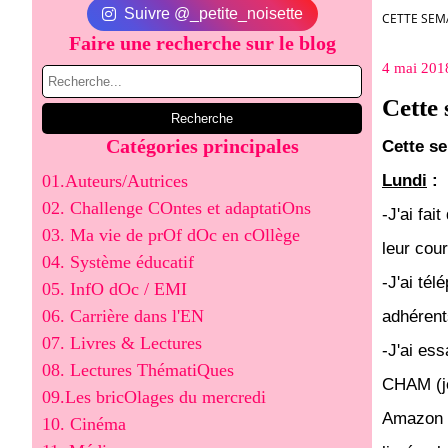
Suivre @_petite_noisette
CETTE SEMA
Faire une recherche sur le blog
4 mai 201
Cette 
Catégories principales
Cette se
01.Auteurs/Autrices
Lundi
:
02. Challenge COntes et adaptatiOns
-J'ai fa
03. Ma vie de prOf dOc en cOllège
leur cou
04. Système éducatif
-J'ai té
05. InfO dOc / EMI
06. Carrière dans l'EN
adhérent
07. Livres & Lectures
-J'ai es
08. Lectures ThématiQues
CHAM (je
09.Les bricOlages du mercredi
Amazon l
10. Cinéma