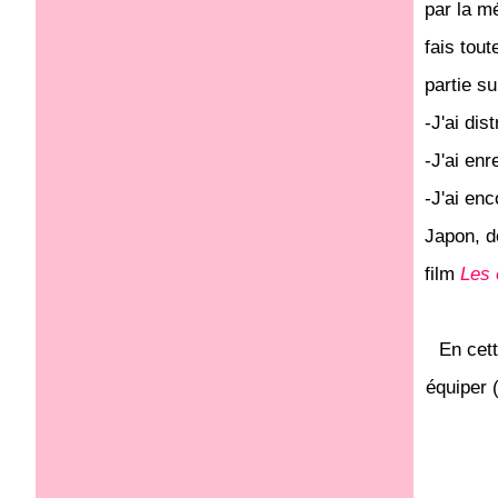
par la mé
fais tou
partie s
-J'ai di
-J'ai enr
-J'ai en
Japon, de
film
Les 
En cett
équiper 