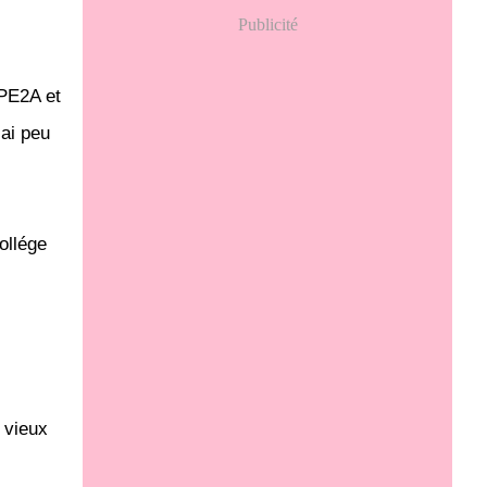
Publicité
UPE2A et
 ai peu
ollége
 vieux