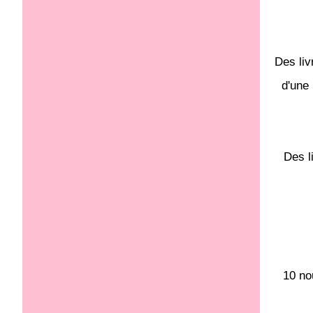
Des liv
d'une 
Des l
10 no