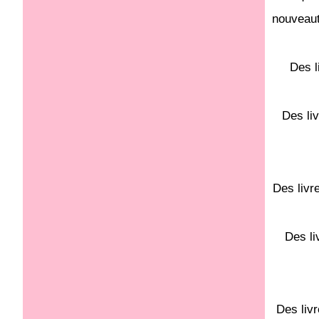
nouveauté
Des l
Des liv
Des livr
Des li
Des livr