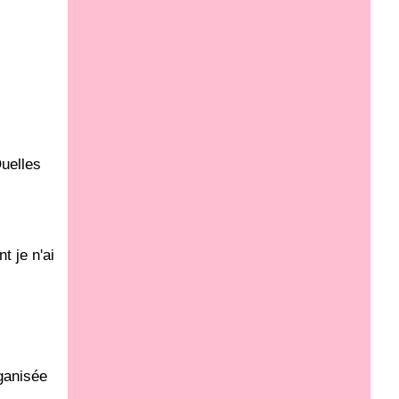
Quelles
t je n'ai
ganisée