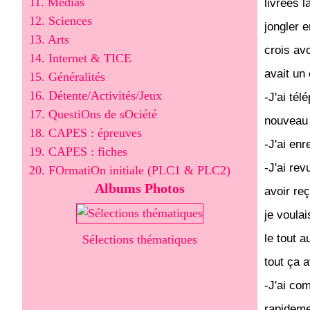
11. Médias
livrées l
12. Sciences
jongler e
13. Arts
crois avo
14. Internet & TICE
avait un
15. Généralités
16. Détente/Activités/Jeux
-J'ai té
17. QuestiOns de sOciété
nouveau p
18. CAPES : épreuves
-J'ai en
19. CAPES : fiches
-J'ai re
20. FOrmatiOn initiale (PLC1 & PLC2)
Albums Photos
avoir re
je voula
le tout 
Sélections thématiques
tout ça 
-J'ai co
rapideme