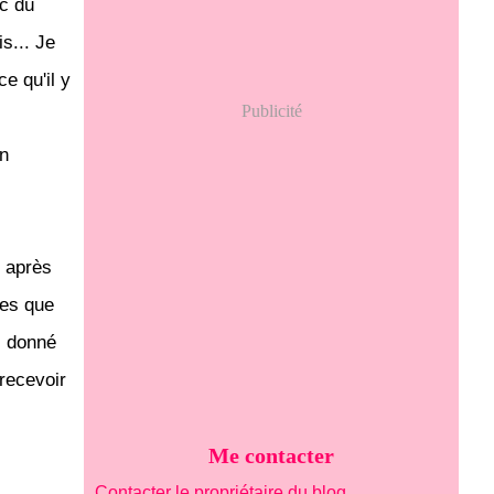
nc dû
is... Je
e qu'il y
Publicité
on
 après
les que
i donné
recevoir
Me contacter
Contacter le propriétaire du blog