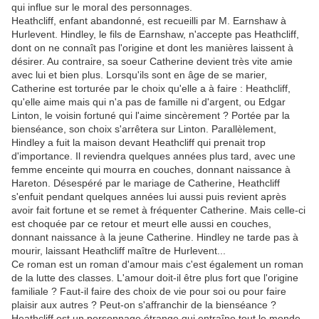
qui influe sur le moral des personnages.
Heathcliff, enfant abandonné, est recueilli par M. Earnshaw à
Hurlevent. Hindley, le fils de Earnshaw, n'accepte pas Heathcliff,
dont on ne connaît pas l'origine et dont les manières laissent à
désirer. Au contraire, sa soeur Catherine devient très vite amie
avec lui et bien plus. Lorsqu'ils sont en âge de se marier,
Catherine est torturée par le choix qu'elle a à faire : Heathcliff,
qu'elle aime mais qui n'a pas de famille ni d'argent, ou Edgar
Linton, le voisin fortuné qui l'aime sincèrement ? Portée par la
bienséance, son choix s'arrêtera sur Linton. Parallèlement,
Hindley a fuit la maison devant Heathcliff qui prenait trop
d'importance. Il reviendra quelques années plus tard, avec une
femme enceinte qui mourra en couches, donnant naissance à
Hareton. Désespéré par le mariage de Catherine, Heathcliff
s'enfuit pendant quelques années lui aussi puis revient après
avoir fait fortune et se remet à fréquenter Catherine. Mais celle-ci
est choquée par ce retour et meurt elle aussi en couches,
donnant naissance à la jeune Catherine. Hindley ne tarde pas à
mourir, laissant Heathcliff maître de Hurlevent...
Ce roman est un roman d'amour mais c'est également un roman
de la lutte des classes. L'amour doit-il être plus fort que l'origine
familiale ? Faut-il faire des choix de vie pour soi ou pour faire
plaisir aux autres ? Peut-on s'affranchir de la bienséance ?
Heathcliff est un personnage étrange qui entraîne tout le monde