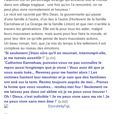
dans son sillage tragique : une fois qu'on l'a rencontré, on ne
peut plus vivre normalement et heureux !
Le récit est raconté par Mrs Dean, la gouvernante qui passe
d'une famille à l'autre, d'un lieu à l'autre (Hurlevent de la famille
Earnshaw et La Grange de la famille Linton) et que rien n'arrête à
travers les générations. Elle est là pour tous les aider, malgré
leurs mauvaises actions, mais aussi pour leur faire la morale, et
pour leur dire ce qu'elle pense de leurs mauvaises actions.
Un beau roman, fort, que j'ai mis du temps à lire tellement il est
complexe au niveau des émotions.
"
Si seulement j'étais sûre qu'il en mourrait, interrompit-elle,
je me tuerais aussitôt !
" (
)
p.151
"
Catherine Earnwhaw, puissiez-vous ne pas connaître le
repos aussi longtemps que je vivrai ! Vous avez dit que je
vous avais tuée... Revenez pour me hanter alors ! Les
victimes hantent leur meurtrier et je sais que des fantômes
ont erré sur la terre. Restez toujours auprès de moi... Prenez
la forme que vous voudrez... rendez-moi fou ! Seulement ne
me laissez pas dans cet abîme où je ne peux vous trouver !
Oh ! Dieux, c'est indicible ! Je ne peux vivre sans ma vie ! Je
ne peux vivre sans mon âme !
" (
)
p.202