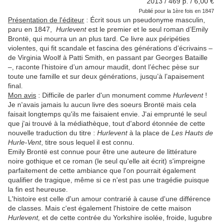
2013 / 469 p. / 6,00 €
Publié pour la 1ère fois en 1847
Présentation de l'éditeur
:
Écrit sous un pseudonyme masculin,
paru en 1847,
Hurlevent
est le premier et le seul roman d’Emily
Brontë, qui mourra un an plus tard. Ce livre aux péripéties
violentes, qui fit scandale et fascina des générations d’écrivains –
de Virginia Woolf à Patti Smith, en passant par Georges Bataille
–, raconte l’histoire d’un amour maudit, dont l’échec pèse sur
toute une famille et sur deux générations, jusqu’à l’apaisement
final.
Mon avis
: Difficile de parler d'un monument comme
Hurlevent
!
Je n'avais jamais lu aucun livre des soeurs Brontë mais cela
faisait longtemps qu'ils me faisaient envie. J'ai emprunté le seul
que j'ai trouvé à la médiathèque, tout d'abord étonnée de cette
nouvelle traduction du titre :
Hurlevent
à la place de
Les Hauts de
Hurle-Vent
, titre sous lequel il est connu.
Emily Brontë est connue pour être une auteure de littérature
noire gothique et ce roman (le seul qu'elle ait écrit) s'impreigne
parfaitement de cette ambiance que l'on pourrait également
qualifier de tragique, même si ce n'est pas une tragédie puisque
la fin est heureuse.
L'histoire est celle d'un amour contrarié à cause d'une différence
de classes. Mais c'est également l'histoire de cette maison
Hurlevent,
et de cette contrée du Yorkshire isolée, froide, lugubre