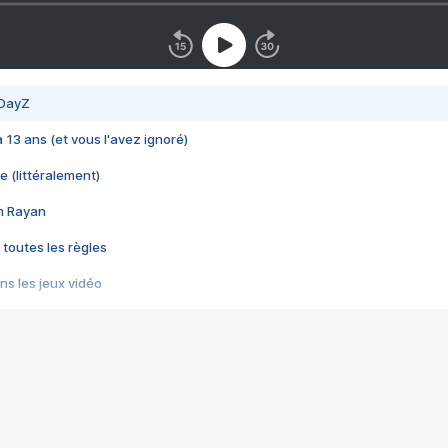
 DayZ
 a 13 ans (et vous l'avez ignoré)
e (littéralement)
im Rayan
 toutes les règles
s les jeux vidéo
us choquant de Rockstar ? - Le scandale BULLY
e plus moche de Steam
du RÊVE tourne au CAUCHEMAR
pendant 8 heures