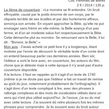
Coll. Femmes de lettres
2 € / 2014 / 135 p.
La 4ème de couverture
:
«Le monstre se fit entendre. Un bruit
effroyable, causé par le poids énorme de son corps, par le
cliquetis terrible de ses écailles et par des hurlements affreux,
annonça son arrivée. En voyant approcher la Bête, qu'elle ne put
envisager sans frémir en elle-même, la Belle avança d'un pas
ferme, et d'un air modeste salua fort respectueusement la Bête.
Cette démarche plut au monstre. Se retournant vers la Belle, il lui
dit : "Bonsoir, la Belle".»
Mon avis
: J'avais acheté ce petit livre il y a longtemps, étant
motivée par l'envie de découvrir le véritable texte d'un conte dont
on entend beaucoup parler ces dernières années. Bien sûr,
l'éditeur a sorti le livre avec, en couverture, les acteurs du film,
chose que je déteste mais à cette époque il n'y avait pas d'autre
couverture disponible.
A la lecture, il faut se rappeler qu'il s'agit d'un texte de 1740
(même si je ne doute pas que l'éditeur a fait un travail de remise
au goût du jour, notamment probablement de l'orthographe). Il
s'agit donc d'un texte compliqué à lire, avec des phrases à
rallonge complexes et des mots de vocabulaire utilisés dans un
sens qui n'est plus utilisé aujourd'hui. Je l'avoue, j'ai eu du mal
avec cette lecture. J'ai souvent dû relire plusieurs fois les mêmes
phrases pour comprendre. Je lis souvent avec du bruit autour