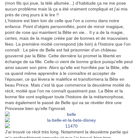
(mon fils qui joue, la télé allumée...) d'habitude ça ne me pose
aucun problème mais là ça a été vraiment compliqué et j'ai mis
près de cinq jours à le lire !!
L'histoire est bien loin de celle que l'on a connu dans notre
enfance. Point d'objets personnifiés, point de miroir magique,
point de rose qui maintient la Bête en vie... Il y a de la magie,
certes, mais de la magie créée par de bonnes et de mauvaises
fées. La première moitié correspond (de loin) à l'histoire que l'on
connaît : Le père de Belle est fait prisonnier d'un château
gouverné par la Bête. Cette dernière lui promet la liberté en
échange de sa fille. Celle-ci vient de bonne grâce puisqu'elle peut
ainsi sauver son père. Alors qu'elle est horrifiée par la Bête, elle
va quand même apprendre à le connaître et accepter de
l'épouser, ce qui lèvera le maléfice et transformera la Bête en
beau Prince. Mais c'est là que commence la deuxième moitié du
récit, moitié que l'on ne connaît quasiment pas. La Bête et la
bonne fée vont expliquer toute l'histoire de la métamorphose,
mais également le passé de Belle qui va se révéler être une
Princesse bien qu'elle l'ignorait.
J'ai trouvé ce récit très long. Notamment la deuxième partie qui
m'a profondément ennuyée et que j'ai trouvé bien trop