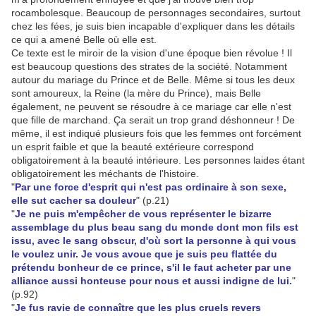
rocambolesque. Beaucoup de personnages secondaires, surtout
chez les fées, je suis bien incapable d'expliquer dans les détails
ce qui a amené Belle où elle est.
Ce texte est le miroir de la vision d'une époque bien révolue ! Il
est beaucoup questions des strates de la société. Notamment
autour du mariage du Prince et de Belle. Même si tous les deux
sont amoureux, la Reine (la mère du Prince), mais Belle
également, ne peuvent se résoudre à ce mariage car elle n'est
que fille de marchand. Ça serait un trop grand déshonneur ! De
même, il est indiqué plusieurs fois que les femmes ont forcément
un esprit faible et que la beauté extérieure correspond
obligatoirement à la beauté intérieure. Les personnes laides étant
obligatoirement les méchants de l'histoire.
"
Par une force d'esprit qui n'est pas ordinaire à son sexe,
elle sut cacher sa douleur
" (p.21)
"
Je ne puis m'empêcher de vous représenter le bizarre
assemblage du plus beau sang du monde dont mon fils est
issu, avec le sang obscur, d'où sort la personne à qui vous
le voulez unir. Je vous avoue que je suis peu flattée du
prétendu bonheur de ce prince, s'il le faut acheter par une
alliance aussi honteuse pour nous et aussi indigne de lui.
"
(p.92)
"
Je fus ravie de connaître que les plus cruels revers