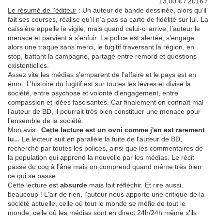
13,00 € / 2016 /
Le résumé de l'éditeur
:
Un auteur de bande dessinée, alors qu’il
fait ses courses, réalise qu’il n’a pas sa carte de fidélité sur lui. La
caissière appelle le vigile, mais quand celui-ci arrive, l’auteur le
menace et parvient à s’enfuir.
La police est alertée, s’engage
alors une traque sans merci, le fugitif traversant la région, en
stop, battant la campagne, partagé entre remord et questions
existentielles.
Assez vite les médias s’emparent de l’affaire et le pays est en
émoi. L’histoire du fugitif est sur toutes les lèvres et divise la
société, entre psychose et volonté d'engagement, entre
compassion et idées fascisantes. Car finalement on connaît mal
l’auteur de BD, il pourrait très bien constituer une menace pour
l’ensemble de la société.
Mon avis
:
Cette lecture est un ovni comme j'en est rarement
lu...
Le lecteur suit en parallèle la fuite de l'auteur de BD,
recherché par toutes les polices, ainsi que les commentaires de
la population qui apprend la nouvelle par les médias. Le récit
passe du coq à l'âne mais on comprend quand même très bien
ce qui se passe.
Cette lecture est
absurde
mais fait réfléchir. Et rire aussi,
beaucoup ! L'air de rien, l'auteur nous apporte une critique de la
société actuelle, celle où tout le monde se méfie de tout le
monde, celle où les médias sont en direct 24h/24h même s'ils