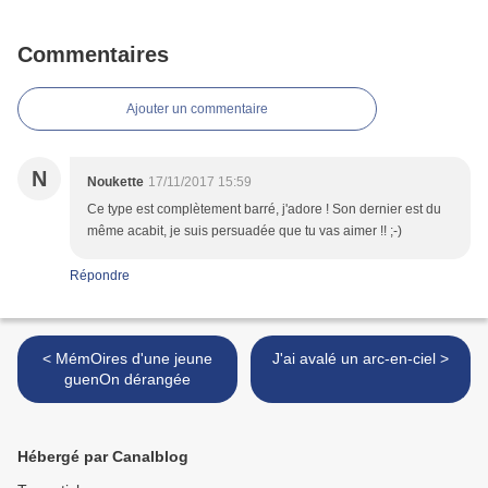
Commentaires
Ajouter un commentaire
N
Noukette
17/11/2017 15:59
Ce type est complètement barré, j'adore ! Son dernier est du
même acabit, je suis persuadée que tu vas aimer !! ;-)
Répondre
< MémOires d'une jeune
J'ai avalé un arc-en-ciel >
guenOn dérangée
Hébergé par Canalblog