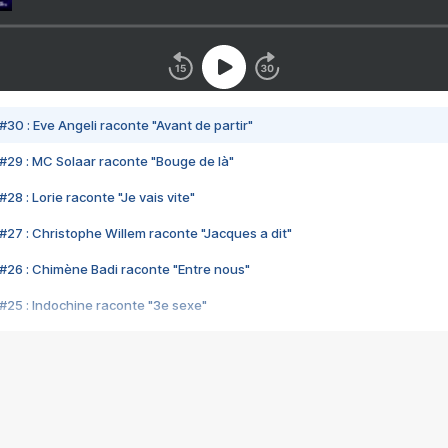
#30 : Eve Angeli raconte "Avant de partir"
#29 : MC Solaar raconte "Bouge de là"
28 : Lorie raconte "Je vais vite"
#27 : Christophe Willem raconte "Jacques a dit"
#26 : Chimène Badi raconte "Entre nous"
#25 : Indochine raconte "3e sexe"
#24 : Zaho raconte "C'est chelou"
#23 : Patrick Bruel raconte "Au café des délices"
#22 : Kyo raconte "Le chemin"