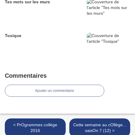
Tes mots sur les murs
Toxique
Commentaires
Ajouter un commentaire
< PrOgrammes collège
Cette semaine au cOllège...
2016
saisOn 7 (12) >