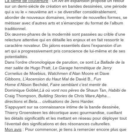
La 4ème de couverture
:
Un Art en expansion
propose un retour
sur un demi-siècle de création en bandes dessinées, une période
qui a vu le « neuvième art » se diversifier considérablement,
aborder de nouveaux domaines, inventer de nouvelles formes, se
métisser avec d’autres arts et s’émanciper du format de l’album
traditionnel.
Dix œuvres-phares de la modernité sont passées au crible d’une
relecture attentive qui en détaille les enjeux et en fait ressortir le
caractère novateur. Dix jalons essentiels dans l’expansion d’un
art qui a progressivement pris conscience de lui-même et de ses
potentialités.
Dans l’ordre chronologique de parution, ce sont
La Ballade de la
mer salée
de Hugo Pratt,
Le Garage hermétique de Jerry
Cornelius
de Moebius,
Watchmen
d’Alan Moore et Dave
Gibbons,
L’Ascension du Haut Mal
de David B.,
Fun
Home
d’Alison Bechdel,
Faire semblant c’est mentir
de
Dominique Goblet,
Là où vont nos pères
de Shaun Tan,
Habibi
de
Craig Thompson,
Building Stories
de Chris Ware,
Alpha…
directions
et
Beta… civilisations
de Jens Harder.
S’appuyant sur sa connaissance intime de la bande dessinée,
Thierry Groensteen les décortique avec gourmandise, cueillant
les détails significatifs et les mettant en réseau pour déployer tout
l’éventail des significations et des résonances culturelles.
Mon avis
: Pour commencer, je tiens à remercier encore plus que