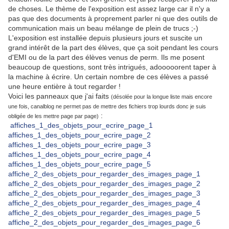
de choses. Le thème de l'exposition est assez large car il n'y a
pas que des documents à proprement parler ni que des outils de
communication mais un beau mélange de plein de trucs ;-)
L'exposition est installée depuis plusieurs jours et suscite un
grand intérêt de la part des élèves, que ça soit pendant les cours
d'EMI ou de la part des élèves venus de perm. Ils me posent
beaucoup de questions, sont très intrigués, adooooorent taper à
la machine à écrire. Un certain nombre de ces élèves a passé
une heure entière à tout regarder !
Voici les panneaux que j'ai faits
(désolée pour la longue liste mais encore
une fois, canalblog ne permet pas de mettre des fichiers trop lourds donc je suis
:
obligée de les mettre page par page)
affiches_1_des_objets_pour_ecrire_page_1
affiches_1_des_objets_pour_ecrire_page_2
affiches_1_des_objets_pour_ecrire_page_3
affiches_1_des_objets_pour_ecrire_page_4
affiches_1_des_objets_pour_ecrire_page_5
affiche_2_des_objets_pour_regarder_des_images_page_1
affiche_2_des_objets_pour_regarder_des_images_page_2
affiche_2_des_objets_pour_regarder_des_images_page_3
affiche_2_des_objets_pour_regarder_des_images_page_4
affiche_2_des_objets_pour_regarder_des_images_page_5
affiche_2_des_objets_pour_regarder_des_images_page_6