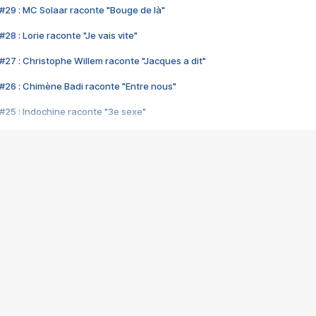
#29 : MC Solaar raconte "Bouge de là"
28 : Lorie raconte "Je vais vite"
#27 : Christophe Willem raconte "Jacques a dit"
#26 : Chimène Badi raconte "Entre nous"
#25 : Indochine raconte "3e sexe"
#24 : Zaho raconte "C'est chelou"
#23 : Patrick Bruel raconte "Au café des délices"
#22 : Kyo raconte "Le chemin"
#21 : Nolwenn Leroy raconte "Cassé"
#20 : Patrick Hernandez raconte "Born to be alive"
#19 : Lorie raconte "Près de moi"
#18 : Michael Jones raconte "A nos actes manqués" (avec Jean-Jacque
#17 : Khaled raconte "Aïcha"