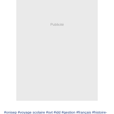
Publicité
#onisep
#voyage scolaire
#svt
#idd
#gestion
#français
#histoire-