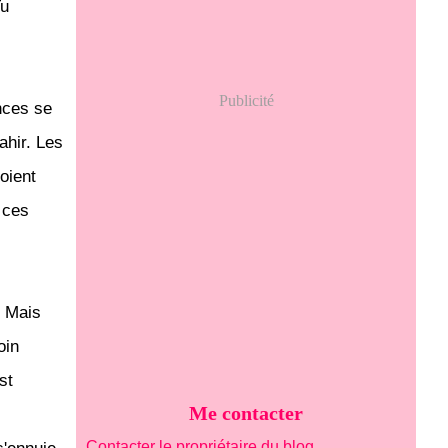
Tu
Publicité
nces se
ahir. Les
oient
 ces
. Mais
oin
st
Me contacter
Contacter le propriétaire du blog