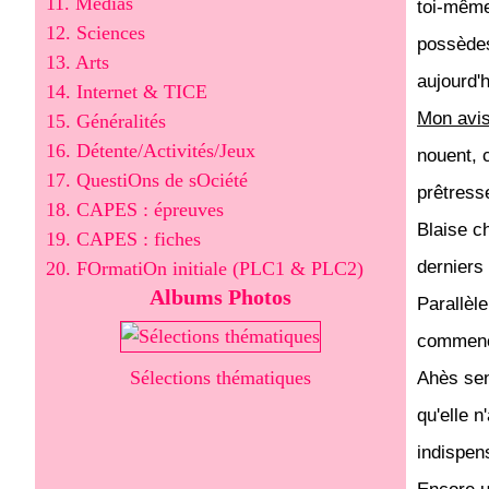
11. Médias
toi-même
12. Sciences
possèdes
13. Arts
aujourd'
14. Internet & TICE
Mon avi
15. Généralités
16. Détente/Activités/Jeux
nouent, c
17. QuestiOns de sOciété
prêtress
18. CAPES : épreuves
Blaise c
19. CAPES : fiches
derniers
20. FOrmatiOn initiale (PLC1 & PLC2)
Albums Photos
Parallèl
commence
Sélections thématiques
Ahès sent
qu'elle n
indispen