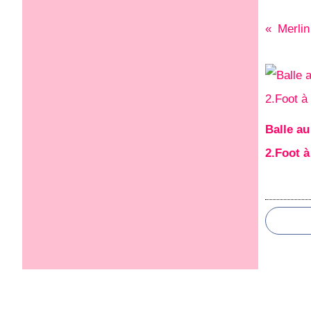
Merlin
Balle au
2.Foot à