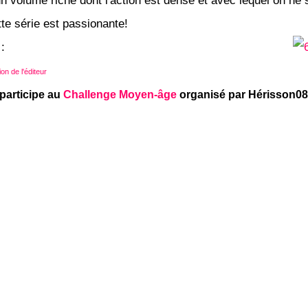
n volume riche dont l'action est dense et avec lequel on ne 
tte série est passionante!
:
on de l'éditeur
 participe au
Challenge Moyen-âge
organisé par Hérisson08 