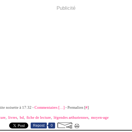
Publicité
tite noisette à 17:32 -
Commentaires [
…
]
- Permalien [
#
]
ture
,
livres
,
bd
,
fiche de lecture
,
légendes arthuriennes
,
moyen-age
Repost
0