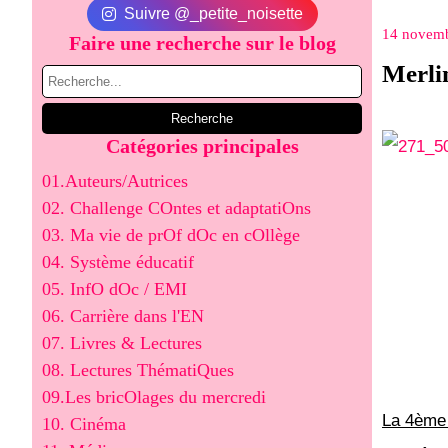
Suivre @_petite_noisette
14 novem
Faire une recherche sur le blog
Merlin
Catégories principales
01.Auteurs/Autrices
02. Challenge COntes et adaptatiOns
03. Ma vie de prOf dOc en cOllège
04. Système éducatif
05. InfO dOc / EMI
06. Carrière dans l'EN
07. Livres & Lectures
08. Lectures ThématiQues
09.Les bricOlages du mercredi
La 4ème 
10. Cinéma