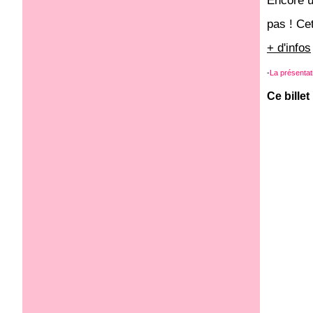
Encore u
pas ! Ce
+ d'infos
-
La présentati
Ce billet