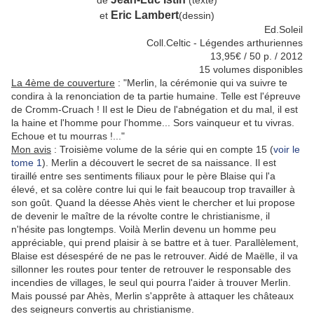
de
(texte)
Eric Lambert
et
(dessin)
Ed.Soleil
Coll.Celtic - Légendes arthuriennes
13,95€ / 50 p. / 2012
15 volumes disponibles
La 4ème de couverture
: "Merlin, la cérémonie qui va suivre te
condira à la renonciation de ta partie humaine. Telle est l'épreuve
de Cromm-Cruach ! Il est le Dieu de l'abnégation et du mal, il est
la haine et l'homme pour l'homme... Sors vainqueur et tu vivras.
Echoue et tu mourras !..."
Mon avis
: Troisième volume de la série qui en compte 15 (
voir le
tome 1
). Merlin a découvert le secret de sa naissance. Il est
tiraillé entre ses sentiments filiaux pour le père Blaise qui l'a
élevé, et sa colère contre lui qui le fait beaucoup trop travailler à
son goût. Quand la déesse Ahès vient le chercher et lui propose
de devenir le maître de la révolte contre le christianisme, il
n'hésite pas longtemps. Voilà Merlin devenu un homme peu
appréciable, qui prend plaisir à se battre et à tuer. Parallèlement,
Blaise est désespéré de ne pas le retrouver. Aidé de Maëlle, il va
sillonner les routes pour tenter de retrouver le responsable des
incendies de villages, le seul qui pourra l'aider à trouver Merlin.
Mais poussé par Ahès, Merlin s'apprête à attaquer les châteaux
des seigneurs convertis au christianisme.