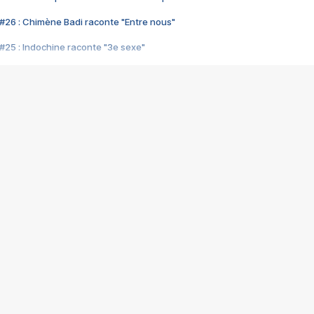
#26 : Chimène Badi raconte "Entre nous"
#25 : Indochine raconte "3e sexe"
#24 : Zaho raconte "C'est chelou"
#23 : Patrick Bruel raconte "Au café des délices"
#22 : Kyo raconte "Le chemin"
#21 : Nolwenn Leroy raconte "Cassé"
#20 : Patrick Hernandez raconte "Born to be alive"
#19 : Lorie raconte "Près de moi"
#18 : Michael Jones raconte "A nos actes manqués" (avec Jean-Jacque
#17 : Khaled raconte "Aïcha"
#16 : Corneille raconte "Parce qu'on vient de loin"
#15 : Indochine raconte "L'aventurier"