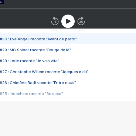
#30 : Eve Angeli raconte "Avant de partir"
#29 : MC Solaar raconte "Bouge de là"
28 : Lorie raconte "Je vais vite"
#27 : Christophe Willem raconte "Jacques a dit"
#26 : Chimène Badi raconte "Entre nous"
#25 : Indochine raconte "3e sexe"
#24 : Zaho raconte "C'est chelou"
#23 : Patrick Bruel raconte "Au café des délices"
#22 : Kyo raconte "Le chemin"