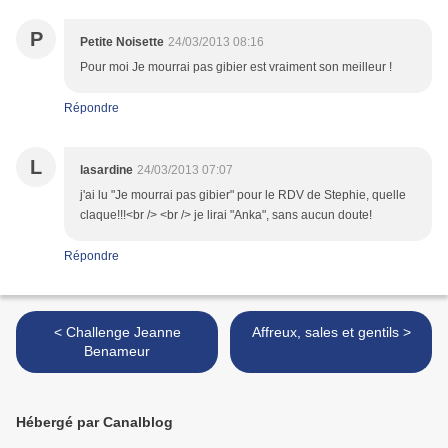
P
Petite Noisette
24/03/2013 08:16
Pour moi Je mourrai pas gibier est vraiment son meilleur !
Répondre
L
lasardine
24/03/2013 07:07
j'ai lu "Je mourrai pas gibier" pour le RDV de Stephie, quelle
claque!!!<br /> <br /> je lirai "Anka", sans aucun doute!
Répondre
< Challenge Jeanne
Affreux, sales et gentils >
Benameur
Hébergé par Canalblog