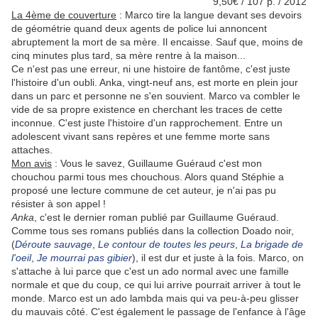
9,50€ / 107 p. / 2012
La 4ème de couverture
: Marco tire la langue devant ses devoirs
de géométrie quand deux agents de police lui annoncent
abruptement la mort de sa mère. Il encaisse. Sauf que, moins de
cinq minutes plus tard, sa mère rentre à la maison...
Ce n'est pas une erreur, ni une histoire de fantôme, c'est juste
l'histoire d'un oubli. Anka, vingt-neuf ans, est morte en plein jour
dans un parc et personne ne s'en souvient. Marco va combler le
vide de sa propre existence en cherchant les traces de cette
inconnue. C'est juste l'histoire d'un rapprochement. Entre un
adolescent vivant sans repères et une femme morte sans
attaches.
Mon avis
: Vous le savez, Guillaume Guéraud c'est mon
chouchou parmi tous mes chouchous. Alors quand Stéphie a
proposé une lecture commune de cet auteur, je n'ai pas pu
résister à son appel !
Anka
, c'est le dernier roman publié par Guillaume Guéraud.
Comme tous ses romans publiés dans la collection Doado noir,
(
Déroute sauvage
,
Le contour de toutes les peurs
,
La brigade de
l'oeil
,
Je mourrai pas gibier
), il est dur et juste à la fois. Marco, on
s'attache à lui parce que c'est un ado normal avec une famille
normale et que du coup, ce qui lui arrive pourrait arriver à tout le
monde. Marco est un ado lambda mais qui va peu-à-peu glisser
du mauvais côté. C'est également le passage de l'enfance à l'âge