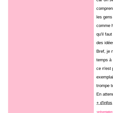
comprenn
les gens 
comme hy
qu'il fau
des idée
Bref, je
temps à 
ce n'est
exemplai
trompe t
En attend
+ d'infos
-
présentation