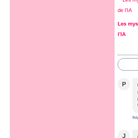
Les mys
l'IA
P
Ré
J