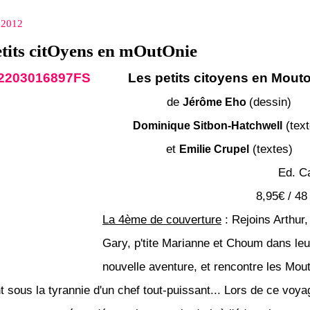
 2012
etits citOyens en mOutOnie
Les petits citoyens en Mout
de
(dessin)
Jérôme Eho
(text
Dominique Sitbon-Hatchwell
et
(textes)
Emilie Crupel
Ed. C
8,95€ / 48
La 4ème de couverture
: Rejoins Arthur,
Gary, p'tite Marianne et Choum dans leu
nouvelle aventure, et rencontre les Mou
t sous la tyrannie d'un chef tout-puissant... Lors de ce voya