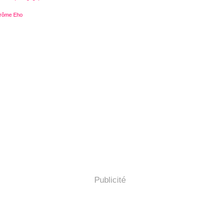
érôme Eho
Publicité