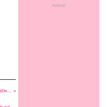
Publicité
PrOjet cOntre les discriminatiOns et pOur le respect de l'autre 5.