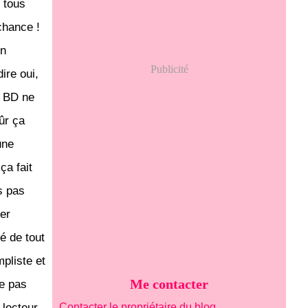
r tous
chance !
en
Publicité
ire oui,
e BD ne
ûr ça
une
ça fait
is pas
ter
é de tout
mpliste et
Me contacter
ne pas
 lecteur
Contacter le propriétaire du blog