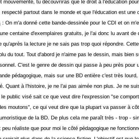
 et mouvementé, tu découvriras que le droit à l'éducation pou
s respecté partout dans le monde et que l'éducation est une 
s
: On m'a donné cette bande-dessinée pour le CDI et on m'
ne centaine d'exemplaires gratuits, je l'ai donc lu avant de d
e qu'après la lecture je ne sais pas trop quoi répondre. Cett
lu du tout. Tout d'abord je n'aime pas le dessin, mais bien s
rsonnel. C'est le genre de dessin qui passe à peu près pour 
ande pédagogique, mais sur une BD entière c'est très lourd, 
é. Quant à l'histoire, je ne l'ai pas aimée non plus. Je ne su
 le public visé sait ce que veut dire l'expression "se compor
s moutons", ce qui veut dire que la plupart va passer à côt
umoristique de la BD. De plus cela me paraît très - trop - si
t peu réaliste que pour moi le côté pédagogique ne fonction
 croirait plus dans de la science-fiction. L'objectif est que le