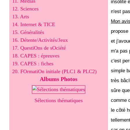
11. Médias
insolite
12. Sciences
n'est pa
13. Arts
Mon avi
14. Internet & TICE
propose u
15. Généralités
16. Détente/Activités/Jeux
et j'avou
17. QuestiOns de sOciété
m'a pas p
18. CAPES : épreuves
c'est pe
19. CAPES : fiches
simple b
20. FOrmatiOn initiale (PLC1 & PLC2)
Albums Photos
très bâcl
sûre que
Sélections thématiques
comme de
le côté h
tellemen
car on se