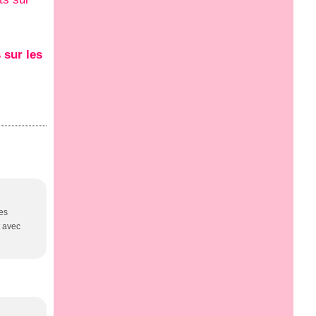
 sur les
les
t avec