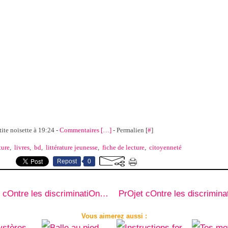
tite noisette à 19:24 -
Commentaires [
…
]
- Permalien [
#
]
ture
,
livres
,
bd
,
littérature jeunesse
,
fiche de lecture
,
citoyenneté
Repost
0
PrOjet cOntre les discriminatiOns et pOur le respect de l'autre 4.
Vous aimerez aussi :