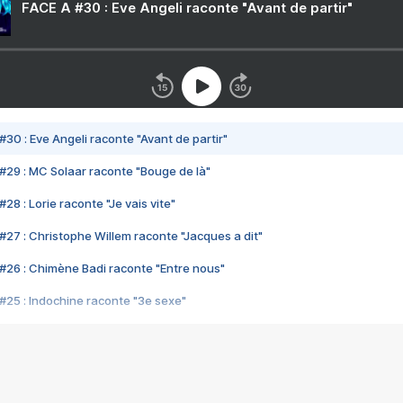
FACE A #30 : Eve Angeli raconte "Avant de partir"
#30 : Eve Angeli raconte "Avant de partir"
#29 : MC Solaar raconte "Bouge de là"
28 : Lorie raconte "Je vais vite"
#27 : Christophe Willem raconte "Jacques a dit"
#26 : Chimène Badi raconte "Entre nous"
#25 : Indochine raconte "3e sexe"
#24 : Zaho raconte "C'est chelou"
#23 : Patrick Bruel raconte "Au café des délices"
#22 : Kyo raconte "Le chemin"